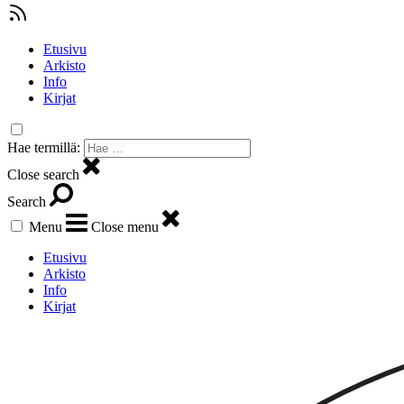
Etusivu
Arkisto
Info
Kirjat
Hae termillä:
Close search
Search
Menu
Close menu
Etusivu
Arkisto
Info
Kirjat