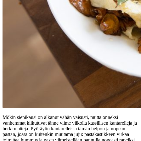
Mökin sienikausi on alkanut vähän vaisusti, mutta onneksi
vanhemmat kiikuttivat tänne viime viikolla kassillisen kantarelleja ja
herkkutatteja. Pyöräytin kantarelleista tämän helpon ja nopean
pastan, jossa on kuitenkin muutama juju: pastakastikkeen virkaa
toimittaa hummus ja pasta viimeistellään pannulla nopeasti rapeiksi