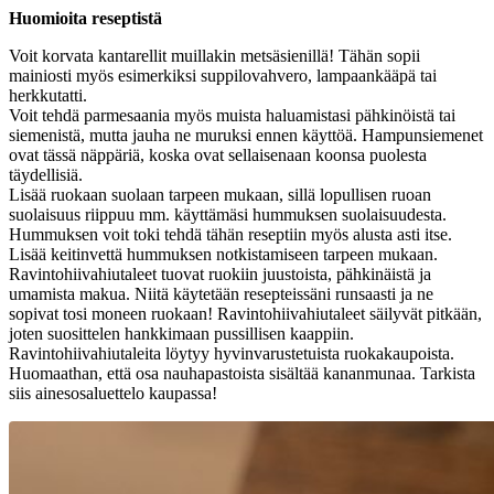
Huomioita reseptistä
Voit korvata kantarellit muillakin metsäsienillä! Tähän sopii
mainiosti myös esimerkiksi suppilovahvero, lampaankääpä tai
herkkutatti.
Voit tehdä parmesaania myös muista haluamistasi pähkinöistä tai
siemenistä, mutta jauha ne muruksi ennen käyttöä. Hampunsiemenet
ovat tässä näppäriä, koska ovat sellaisenaan koonsa puolesta
täydellisiä.
Lisää ruokaan suolaan tarpeen mukaan, sillä lopullisen ruoan
suolaisuus riippuu mm. käyttämäsi hummuksen suolaisuudesta.
Hummuksen voit toki tehdä tähän reseptiin myös alusta asti itse.
Lisää keitinvettä hummuksen notkistamiseen tarpeen mukaan.
Ravintohiivahiutaleet tuovat ruokiin juustoista, pähkinäistä ja
umamista makua. Niitä käytetään resepteissäni runsaasti ja ne
sopivat tosi moneen ruokaan! Ravintohiivahiutaleet säilyvät pitkään,
joten suosittelen hankkimaan pussillisen kaappiin.
Ravintohiivahiutaleita löytyy hyvinvarustetuista ruokakaupoista.
Huomaathan, että osa nauhapastoista sisältää kananmunaa. Tarkista
siis ainesosaluettelo kaupassa!