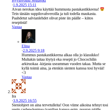
Hyvinvointi Seinäjoki
·
1.9.2025 15:11
Aivan nerokas idea käyttää hummusta pastakastikkeena!
Tein tänään suppilovahveroilla ja tuli todella maukasta.
Paahdetut salvianlehdet olivat piste iin päälle – kiitos
reseptistä!
Vastaa
Elina
·
2.9.2025 9:18
Hummus pastakastikkeena alkaa olla jo klassikko!
Multakin taitaa löytyä eka resepti jo Chocochilin
arkiruokaa -kirjasta useamman vuoden takaa. Mutta se
kyllä toimii aina, ja etenkin sienten kanssa tosi hyvää!
<3
Vastaa
Ira
·
3.9.2025 16:55
Sieniohjeet on aina tervetulleita! Oon viime aikoina tehnyt tosi
usein cashewkermaa (vaniljan kanssa esim. puuron päälle,