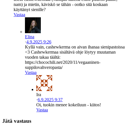
nam) ja mietin, käviskö se tähän - ootko sitä koskaan
käyttänyt sienille?
Vastaa
Elina
·
4.9.2025 9:26
Kyllä vain, cashewkerma on aivan ihanaa sienipastoissa
<3 Cashewkermaa sisältävä ohje löytyy muutaman
vuoden takaa täältä:
https://chocochili.net/2020/11/vegaaninen-
suppilovahveropasta/
Vastaa
Ira
·
6.9.2025 9:37
Oi, tuokin menee kokeiluun - kiitos!
Vastaa
Jätä vastaus