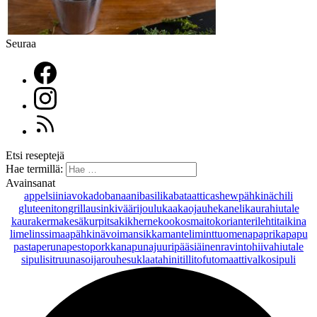
Seuraa
Etsi reseptejä
Hae termillä:
Avainsanat
appelsiini
avokado
banaani
basilika
bataatti
cashewpähkinä
chili
gluteeniton
grillaus
inkivääri
joulu
kaakaojauhe
kaneli
kaurahiutale
kaurakerma
kesäkurpitsa
kikherne
kookosmaito
korianteri
lehtitaikina
lime
linssi
maapähkinävoi
mansikka
manteli
minttu
omena
paprika
papu
pasta
peruna
pesto
porkkana
punajuuri
pääsiäinen
ravintohiivahiutale
sipuli
sitruuna
soijarouhe
suklaa
tahini
tilli
tofu
tomaatti
valkosipuli