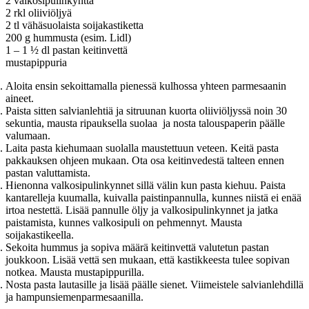
2 valkosipulinkynttä
2 rkl oliiviöljyä
2 tl vähäsuolaista soijakastiketta
200 g hummusta (esim. Lidl)
1 – 1 ½ dl pastan keitinvettä
mustapippuria
Aloita ensin sekoittamalla pienessä kulhossa yhteen parmesaanin
aineet.
Paista sitten salvianlehtiä ja sitruunan kuorta oliiviöljyssä noin 30
sekuntia, mausta ripauksella suolaa ja nosta talouspaperin päälle
valumaan.
Laita pasta kiehumaan suolalla maustettuun veteen. Keitä pasta
pakkauksen ohjeen mukaan. Ota osa keitinvedestä talteen ennen
pastan valuttamista.
Hienonna valkosipulinkynnet sillä välin kun pasta kiehuu. Paista
kantarelleja kuumalla, kuivalla paistinpannulla, kunnes niistä ei enää
irtoa nestettä. Lisää pannulle öljy ja valkosipulinkynnet ja jatka
paistamista, kunnes valkosipuli on pehmennyt. Mausta
soijakastikeella.
Sekoita hummus ja sopiva määrä keitinvettä valutetun pastan
joukkoon. Lisää vettä sen mukaan, että kastikkeesta tulee sopivan
notkea. Mausta mustapippurilla.
Nosta pasta lautasille ja lisää päälle sienet. Viimeistele salvianlehdillä
ja hampunsiemenparmesaanilla.