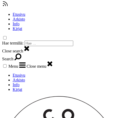
Etusivu
Arkisto
Info
Kirjat
Hae termillä:
Close search
Search
Menu
Close menu
Etusivu
Arkisto
Info
Kirjat