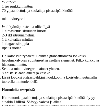
½ kurkku
1 iso ruukku minttua
70 g paahdettuja ja suolattuja pistaasipähkinöitä
minttuvinegretti
½ dl kylmäpuristettua oliiviöljyä
1 tl raastettua sitruunan kuorta
2-3 rkl sitruunamehua
1 tl kuivattua minttua
1 tl agavesiirappia
ripaus suolaa
Halkaise viinirypäleet. Leikkaa granaattiomena lohkoiksi
hedelmäkalvojen suuntaisest ja irrottele siemenet. Pilko kurkku ja
hienonna minttu.
Sekoita minttuvinegretin aineet yhteen.
Yhdistä salaatin aineet ja kastike.
Lisää lopuksi pistaasipähkinät joukkoon ja koristele muutamalla
tuoreella mintunlehdellä.
Huomioita reseptistä
Kuorettomia paahdettuja ja suolattuja pistaasipähkinöitä löytyy
ainakin Lidlistä. Säästyy vaivaa ja aikaa!