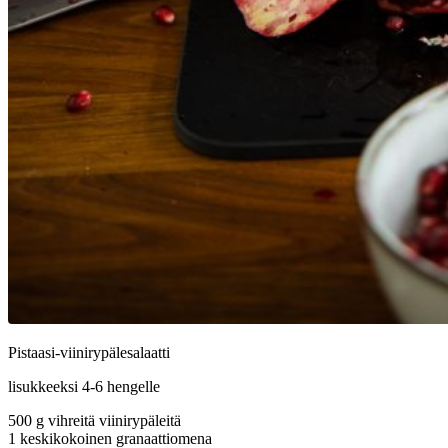
Pistaasi-viinirypälesalaatti
lisukkeeksi 4-6 hengelle
500 g vihreitä viinirypäleitä
1 keskikokoinen granaattiomena