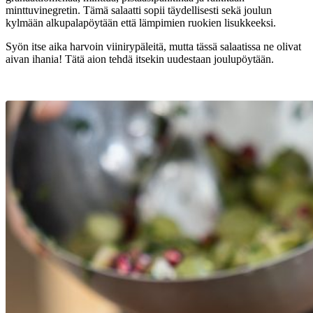
minttuvinegretin. Tämä salaatti sopii täydellisesti sekä joulun
kylmään alkupalapöytään että lämpimien ruokien lisukkeeksi.
Syön itse aika harvoin viinirypäleitä, mutta tässä salaatissa ne olivat
aivan ihania! Tätä aion tehdä itsekin uudestaan joulupöytään.