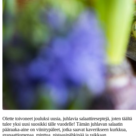
Olette toivoneet jouluksi uusia, juhlavia salaattireseptejä, joten täältä
tulee yksi uusi suosikki tälle vuodelle! Tämän juhlavan salaatin
pääraaka-aine on viinirypäleet, jotka saavat kaverikseen kurkkua,
granaattiomenaa, minttua, pistaasipähkinää ja raikkaan