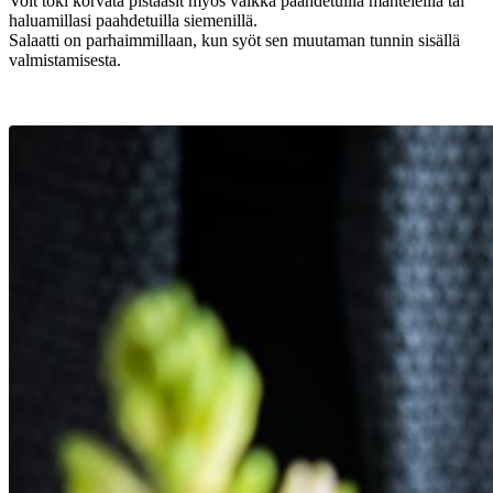
Voit toki korvata pistaasit myös vaikka paahdetuilla manteleilla tai
haluamillasi paahdetuilla siemenillä.
Salaatti on parhaimmillaan, kun syöt sen muutaman tunnin sisällä
valmistamisesta.