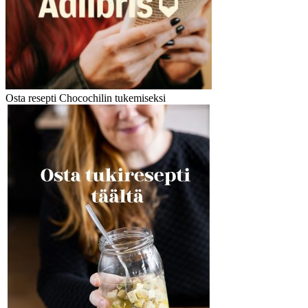
Osta resepti Chocochilin tukemiseksi