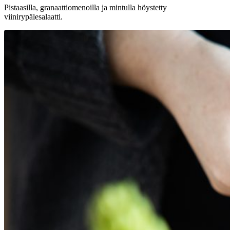
Pistaasilla, granaattiomenoilla ja mintulla höystetty
viinirypälesalaatti.