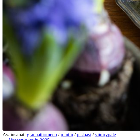
Avainsanat:
granaattiomena
/
minttu
/
pistaasi
/
viinirypäle