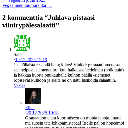
← Vegaanin joulu 2025
Vegaaninen luumurahka →
2 kommenttia “Juhlava pistaasi-
viinirypälesalaatti”
Saila
·
19.12.2025 15:19
Just tällaista reseptiä hain; kiitos! Vinkki: granaattiomenasta
saa helposti siemenet irti, kun halkaisee hedelmän (poikittain)
ja hakkaa kuorta puukauhalla kulhon päällä -siemenet
ropisevat kulhoon ja sieltä ne on nätti lusikoida salaattiin.
Vastaa
Elina
·
20.12.2025 10:18
Granaattiomenan kuorimiseen on monia tapoja, mutta
mä suosin tätä lohkoamistapaa! Itselle paljon nopeampi