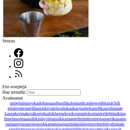
Seuraa
Etsi reseptejä
Hae termillä:
Avainsanat
appelsiini
avokado
banaani
basilika
bataatti
cashewpähkinä
chili
gluteeniton
grillaus
inkivääri
joulu
kaakaojauhe
kaneli
kaurahiutale
kaurakerma
kesäkurpitsa
kikherne
kookosmaito
korianteri
lehtitaikina
lime
linssi
maapähkinävoi
mansikka
manteli
minttu
omena
paprika
papu
pasta
peruna
pesto
porkkana
punajuuri
pääsiäinen
ravintohiivahiutale
sipuli
sitruuna
soijarouhe
suklaa
tahini
tilli
tofu
tomaatti
valkosipuli