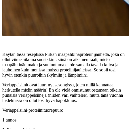
Käytän tässä reseptissä Pirkan maapähkinäproteiinijauhetta, joka on
ollut viime aikoina suosikkini: siinä on aika neutraali, mieto
maapähkinän maku ja suutuntuma ei ole samalla tavalla kuiva ja
jauhoinen kuin monissa muissa proteiinijauheissa. Se sopii tosi
hyvin etenkin puuroihin (kylmiin ja lämpimiin).
Veriappelsiinit ovat juuri nyt sesongissa, joten niillä kannattaa
herkutella mielin määrin! En ole vielä onnistunut ostamaan oikein
punaisia veriappelsiineja (niiden väri vaihtelee), mutta tänä vuonna
hedelmissä on ollut tosi hyvä hapokkuus.
Veriappelsiini-proteiinituorepuuro
1 annos