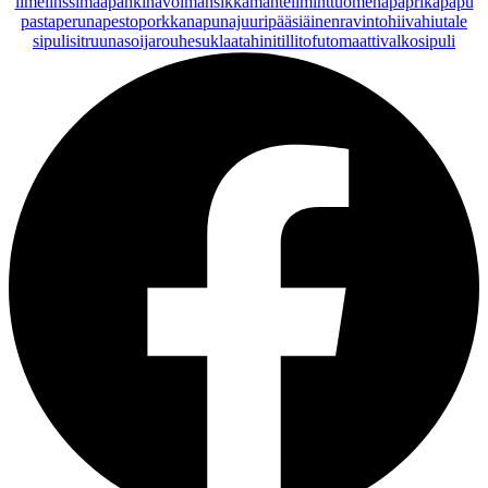
lime
linssi
maapähkinävoi
mansikka
manteli
minttu
omena
paprika
papu
pasta
peruna
pesto
porkkana
punajuuri
pääsiäinen
ravintohiivahiutale
sipuli
sitruuna
soijarouhe
suklaa
tahini
tilli
tofu
tomaatti
valkosipuli