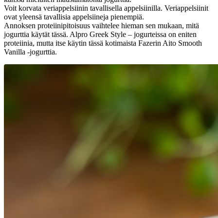
Voit korvata veriappelsiinin tavallisella appelsiinilla. Veriappelsiinit
ovat yleensä tavallisia appelsiineja pienempiä.
Annoksen proteiinipitoisuus vaihtelee hieman sen mukaan, mitä
jogurttia käytät tässä. Alpro Greek Style – jogurteissa on eniten
proteiinia, mutta itse käytin tässä kotimaista Fazerin Aito Smooth
Vanilla -jogurttia.