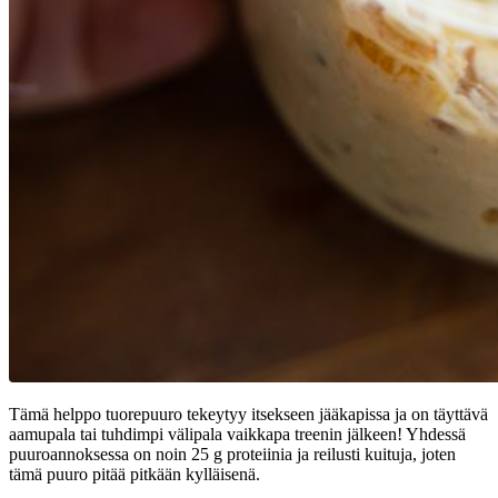
Tämä helppo tuorepuuro tekeytyy itsekseen jääkapissa ja on täyttävä
aamupala tai tuhdimpi välipala vaikkapa treenin jälkeen! Yhdessä
puuroannoksessa on noin 25 g proteiinia ja reilusti kuituja, joten
tämä puuro pitää pitkään kylläisenä.