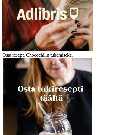
Osta resepti Chocochilin tukemiseksi