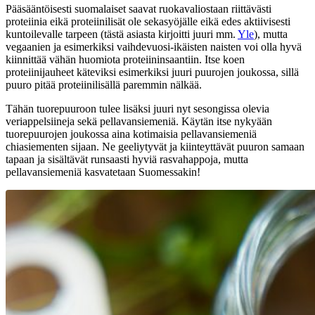
Pääsääntöisesti suomalaiset saavat ruokavaliostaan riittävästi
proteiinia eikä proteiinilisät ole sekasyöjälle eikä edes aktiivisesti
kuntoilevalle tarpeen (tästä asiasta kirjoitti juuri mm.
Yle
), mutta
vegaanien ja esimerkiksi vaihdevuosi-ikäisten naisten voi olla hyvä
kiinnittää vähän huomiota proteiininsaantiin. Itse koen
proteiinijauheet käteviksi esimerkiksi juuri puurojen joukossa, sillä
puuro pitää proteiinilisällä paremmin nälkää.
Tähän tuorepuuroon tulee lisäksi juuri nyt sesongissa olevia
veriappelsiineja sekä pellavansiemeniä. Käytän itse nykyään
tuorepuurojen joukossa aina kotimaisia pellavansiemeniä
chiasiementen sijaan. Ne geeliytyvät ja kiinteyttävät puuron samaan
tapaan ja sisältävät runsaasti hyviä rasvahappoja, mutta
pellavansiemeniä kasvatetaan Suomessakin!