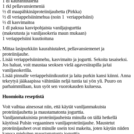
1 dl kaurahiutaleita
1 rkl pellavansiemeniä
½ dl maapähkinäproteiinijauhetta (Pirkka)
½ dl veriappelsiinimehua (noin 1 veriappelsiini)
½ dl kasvimaitoa
1 dl paksua kasvipohjaista vaniljajogurttia
(makeutusta ja vaniljasokeria maun mukaan)
1 veriappelsiini kuutioituna
Mittaa lasipurkkiin kaurahiutaleet, pellavansiemenet ja
proteiinijauhe.
Lisää veriappelsiinimehu, kasvimaito ja jogurtti. Sekoita tasaiseksi.
Jos haluat, voit maustaa seoksen vielä agavesiirapilla ja/tai
vaniljasokerilla.
Lisää pinnalle veriappelsiinikuutiot ja laita purkin kansi kiinni. Anna
tekeytyä jääkaapissa vähintään neljä tuntia tai yön yli. Puuro on
parhaimmillaan, kun syöt sen vuorokauden kuluessa.
Huomioita reseptistä
Voit vaihtaa ainesosat niin, että käytät vaniljanmakuista
proteiinijauhetta ja maustamatonta jogurttia.
Vaniljanmakuisista proteiinijauheista minulla on tällä hetkellä
käytössä Pulsin vegaaninen vaniljaproteiinijauhe. Maustetut
proteiinijauheet ovat minulle usein tosi makeita, joten käytän niiden
kanssa mieluiten maustamatonta jogurttia.