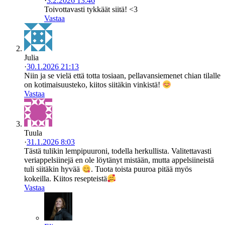
·
3.2.2026 13:46
Toivottavasti tykkäät siitä! <3
Vastaa
Julia
·
30.1.2026 21:13
Niin ja se vielä että totta tosiaan, pellavansiemenet chian tilalle
on kotimaisuusteko, kiitos siitäkin vinkistä!
Vastaa
Tuula
·
31.1.2026 8:03
Tästä tulikin lempipuuroni, todella herkullista. Valitettavasti
veriappelsiinejä en ole löytänyt mistään, mutta appelsiineistä
tuli siitäkin hyvää
. Tuota toista puuroa pitää myös
kokeilla. Kiitos resepteistä
Vastaa