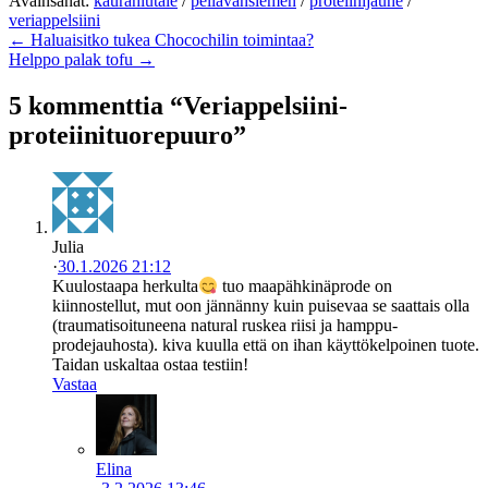
Avainsanat:
kaurahiutale
/
pellavansiemen
/
proteiinijauhe
/
veriappelsiini
← Haluaisitko tukea Chocochilin toimintaa?
Helppo palak tofu →
5 kommenttia “Veriappelsiini-
proteiinituorepuuro”
Julia
·
30.1.2026 21:12
Kuulostaapa herkulta
tuo maapähkinäprode on
kiinnostellut, mut oon jännänny kuin puisevaa se saattais olla
(traumatisoituneena natural ruskea riisi ja hamppu-
prodejauhosta). kiva kuulla että on ihan käyttökelpoinen tuote.
Taidan uskaltaa ostaa testiin!
Vastaa
Elina