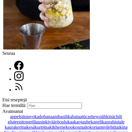
Seuraa
Etsi reseptejä
Hae termillä:
Avainsanat
appelsiini
avokado
banaani
basilika
bataatti
cashewpähkinä
chili
gluteeniton
grillaus
inkivääri
joulu
kaakaojauhe
kaneli
kaurahiutale
kaurakerma
kesäkurpitsa
kikherne
kookosmaito
korianteri
lehtitaikina