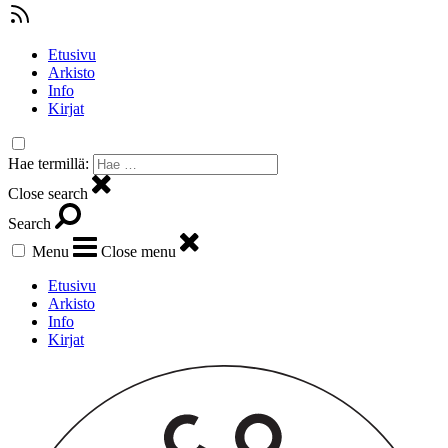
Etusivu
Arkisto
Info
Kirjat
Hae termillä:
Close search
Search
Menu
Close menu
Etusivu
Arkisto
Info
Kirjat