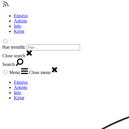
Etusivu
Arkisto
Info
Kirjat
Hae termillä:
Close search
Search
Menu
Close menu
Etusivu
Arkisto
Info
Kirjat