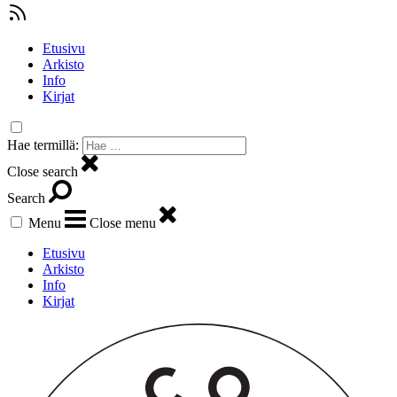
Etusivu
Arkisto
Info
Kirjat
Hae termillä:
Close search
Search
Menu
Close menu
Etusivu
Arkisto
Info
Kirjat