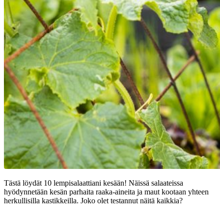
Tästä löydät 10 lempisalaattiani kesään! Näissä salaateissa
hyödynnetään kesän parhaita raaka-aineita ja maut kootaan yhteen
herkullisilla kastikkeilla. Joko olet testannut näitä kaikkia?