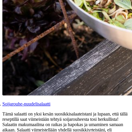
Soijarouhe-nuudelisalaatti
Tämä salaatti on yksi kesän suosikkisalaateistani ja lupaan, että tällä
reseptillä saat viimeistään tehtyä soijarouheesta tosi herkullista!
Salaatin makumaailma on raikas ja hapokas ja umaminen samaan
aikaan. Salaatti viimeistellään yhdellä suosikkiyrteistäni, eli