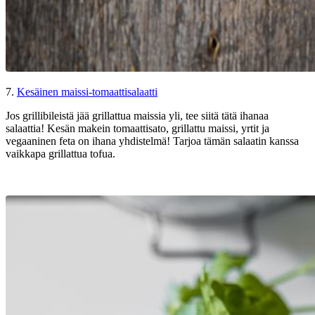
7.
Kesäinen maissi-tomaattisalaatti
Jos grillibileistä jää grillattua maissia yli, tee siitä tätä ihanaa
salaattia! Kesän makein tomaattisato, grillattu maissi, yrtit ja
vegaaninen feta on ihana yhdistelmä! Tarjoa tämän salaatin kanssa
vaikkapa grillattua tofua.