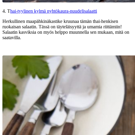
4. T
hai-tyylinen kylmä nyhtökaura-nuudelisalaatti
Herkullinen maapähkinäkastike kruunaa tämän thai-henkisen
ruokaisan salaatin. Tässä on täyteläisyyttä ja umamia riittämiin!
Salaatin kasviksia on myös helppo muunnella sen mukaan, mitä on
saatavilla.