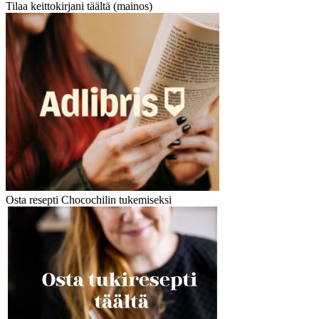
Tilaa keittokirjani täältä (mainos)
Osta resepti Chocochilin tukemiseksi