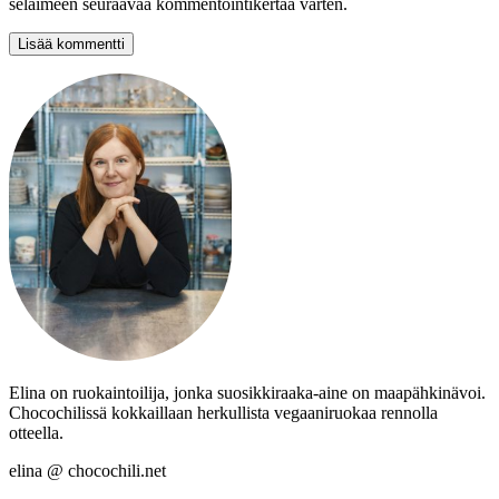
selaimeen seuraavaa kommentointikertaa varten.
Elina on ruokaintoilija, jonka suosikkiraaka-aine on maapähkinävoi.
Chocochilissä kokkaillaan herkullista vegaaniruokaa rennolla
otteella.
elina @ chocochili.net