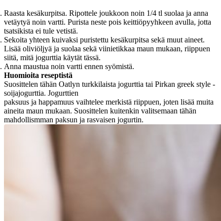
Raasta kesäkurpitsa. Ripottele joukkoon noin 1/4 tl suolaa ja anna
vetäytyä noin vartti. Purista neste pois keittiöpyyhkeen avulla, jotta
tsatsikista ei tule vetistä.
Sekoita yhteen kuivaksi puristettu kesäkurpitsa sekä muut aineet.
Lisää oliviöljyä ja suolaa sekä viinietikkaa maun mukaan, riippuen
siitä, mitä jogurttia käytät tässä.
Anna maustua noin vartti ennen syömistä.
Huomioita reseptistä
Suosittelen tähän Oatlyn turkkilaista jogurttia tai Pirkan greek style -
soijajogurttia. Jogurttien
paksuus ja happamuus vaihtelee merkistä riippuen, joten lisää muita
aineita maun mukaan. Suosittelen kuitenkin valitsemaan tähän
mahdollismman paksun ja rasvaisen jogurtin.