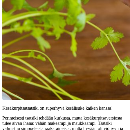
Kesäkurpitsatsatsiki on superhyvä kesälisuke kaiken kanssa!
Perinteisesti tsatsiki tehdään kurkusta, mutta kesäkurpitsaversiosta
tulee aivan ihana: vähän makeampi ja maukkaampi. Tsatsiki
valmistuu simppeleistä raaka-aineista, mutta hyvään oliiviöljyyn ja