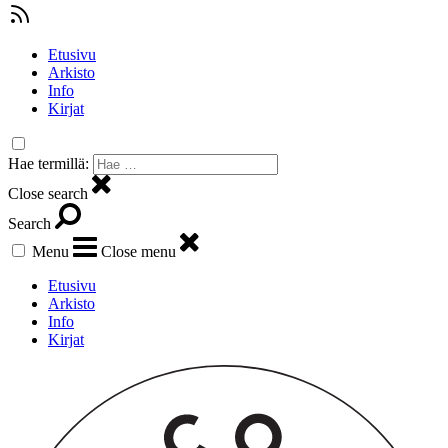
Etusivu
Arkisto
Info
Kirjat
Hae termillä:
Close search
Search
Menu
Close menu
Etusivu
Arkisto
Info
Kirjat