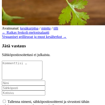
Avainsanat:
kesäkurpitsa
/
minttu
/
tilli
← Raikas fenkoli-melonisalaatti
Vegaaniset grilliruoat ja muut kesäherkut →
Jätä vastaus
Sähköpostiosoitettasi ei julkaista.
Tallenna nimeni, sähköpostiosoitteeni ja sivustoni tähän