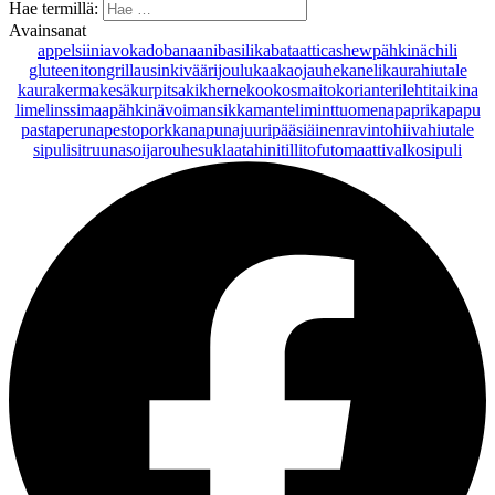
Hae termillä:
Avainsanat
appelsiini
avokado
banaani
basilika
bataatti
cashewpähkinä
chili
gluteeniton
grillaus
inkivääri
joulu
kaakaojauhe
kaneli
kaurahiutale
kaurakerma
kesäkurpitsa
kikherne
kookosmaito
korianteri
lehtitaikina
lime
linssi
maapähkinävoi
mansikka
manteli
minttu
omena
paprika
papu
pasta
peruna
pesto
porkkana
punajuuri
pääsiäinen
ravintohiivahiutale
sipuli
sitruuna
soijarouhe
suklaa
tahini
tilli
tofu
tomaatti
valkosipuli