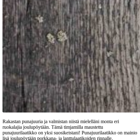
Rakastan punajuuria ja valmistan niistä mielelläni monta eri
ruokalajia joulupöytään. Tämä timjamilla maustettu
punajuurilaatikko on yksi suosikeistani! Punajuurilaatikko on mainio
lisä joulupöytään porkkana- ja lanttulaatikoiden rinnalle.