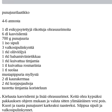
punajuurilaatikko
4-6 annosta
1 dl esikypsytettyjä rikottuja ohrasuurimoita
6 dl kasvislientä
700 g punajuuria
1 iso sipuli
3 valkosipulinkynttä
1 rkl oliiviöljyä
1 rkl balsamiviinietikkaa
1 rkl kuivattua timjamia
1 tl kuivattua rosmariinia
1 tl suolaa
mustapippuria myllystä
2 dl kaurakermaa
2 rkl korppujauhoja
tuoretta timjamia koristeluun
Kiehauta kasvisliemi ja lisää ohrasuurimot. Keitä ohra kypsäksi
pakkauksen ohjeen mukaan ja valuta sitten ylimääräinen vesi pois.
Kuori ja raasta punajuuret karkeaksi raasteeksi. Silppua sipuli ja
valkosipulinkynnet.