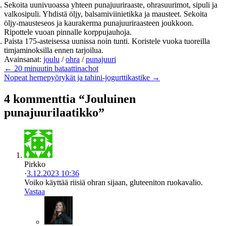
Sekoita uunivuoassa yhteen punajuuriraaste, ohrasuurimot, sipuli ja
valkosipuli. Yhdistä öljy, balsamiviinietikka ja mausteet. Sekoita
öljy-mausteseos ja kaurakerma punajuuriraasteen joukkoon.
Ripottele vuoan pinnalle korppujauhoja.
Paista 175-asteisessa uunissa noin tunti. Koristele vuoka tuoreilla
timjaminoksilla ennen tarjoilua.
Avainsanat:
joulu
/
ohra
/
punajuuri
← 20 minuutin bataattinachot
Nopeat hernepyörykät ja tahini-jogurttikastike →
4 kommenttia “Jouluinen
punajuurilaatikko”
Pirkko
·
3.12.2023 10:36
Voiko käyttää riisiä ohran sijaan, gluteeniton ruokavalio.
Vastaa