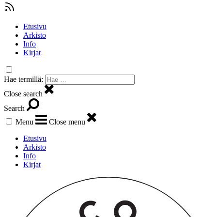
Etusivu
Arkisto
Info
Kirjat
Hae termillä:
Close search
Search
Menu
Close menu
Etusivu
Arkisto
Info
Kirjat