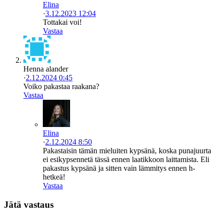
Elina
·
3.12.2023 12:04
Tottakai voi!
Vastaa
Henna alander
·
2.12.2024 0:45
Voiko pakastaa raakana?
Vastaa
Elina
·
2.12.2024 8:50
Pakastaisin tämän mieluiten kypsänä, koska punajuurta
ei esikypsennetä tässä ennen laatikkoon laittamista. Eli
pakastus kypsänä ja sitten vain lämmitys ennen h-
hetkeä!
Vastaa
Jätä vastaus