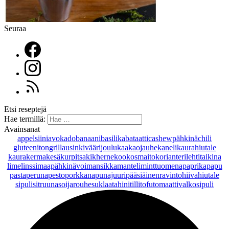
Seuraa
Etsi reseptejä
Hae termillä:
Avainsanat
appelsiini
avokado
banaani
basilika
bataatti
cashewpähkinä
chili
gluteeniton
grillaus
inkivääri
joulu
kaakaojauhe
kaneli
kaurahiutale
kaurakerma
kesäkurpitsa
kikherne
kookosmaito
korianteri
lehtitaikina
lime
linssi
maapähkinävoi
mansikka
manteli
minttu
omena
paprika
papu
pasta
peruna
pesto
porkkana
punajuuri
pääsiäinen
ravintohiivahiutale
sipuli
sitruuna
soijarouhe
suklaa
tahini
tilli
tofu
tomaatti
valkosipuli