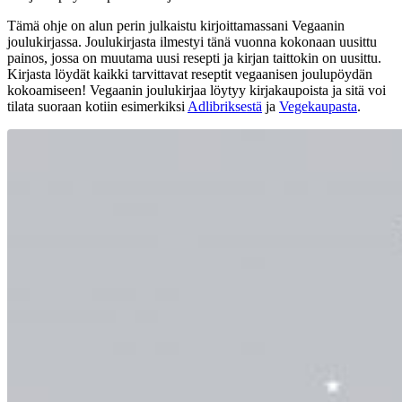
Tämä ohje on alun perin julkaistu kirjoittamassani Vegaanin
joulukirjassa. Joulukirjasta ilmestyi tänä vuonna kokonaan uusittu
painos, jossa on muutama uusi resepti ja kirjan taittokin on uusittu.
Kirjasta löydät kaikki tarvittavat reseptit vegaanisen joulupöydän
kokoamiseen! Vegaanin joulukirjaa löytyy kirjakaupoista ja sitä voi
tilata suoraan kotiin esimerkiksi
Adlibriksestä
ja
Vegekaupasta
.