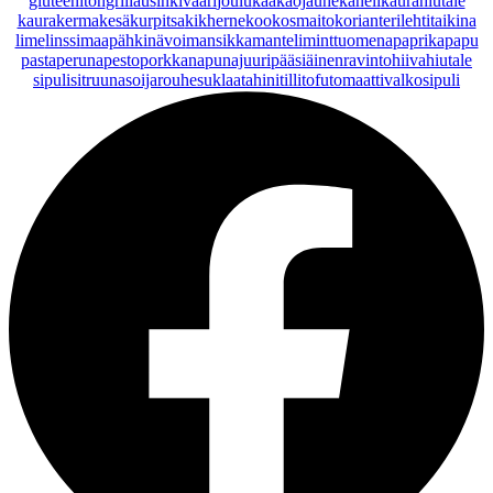
gluteeniton
grillaus
inkivääri
joulu
kaakaojauhe
kaneli
kaurahiutale
kaurakerma
kesäkurpitsa
kikherne
kookosmaito
korianteri
lehtitaikina
lime
linssi
maapähkinävoi
mansikka
manteli
minttu
omena
paprika
papu
pasta
peruna
pesto
porkkana
punajuuri
pääsiäinen
ravintohiivahiutale
sipuli
sitruuna
soijarouhe
suklaa
tahini
tilli
tofu
tomaatti
valkosipuli