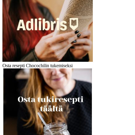
Osta resepti Chocochilin tukemiseksi