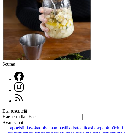
Seuraa
Etsi reseptejä
Hae termillä:
Avainsanat
appelsiini
avokado
banaani
basilika
bataatti
cashewpähkinä
chili