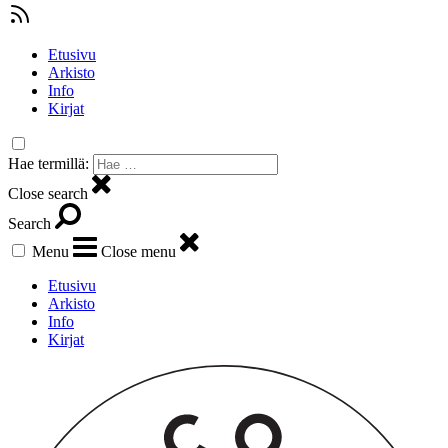
Etusivu
Arkisto
Info
Kirjat
Hae termillä:
Close search
Search
Menu
Close menu
Etusivu
Arkisto
Info
Kirjat