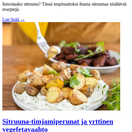
Innostaako sitruuna? Tässä inspiraatioksi ihania sitruunaa sisältäviä
reseptejä.
Lue lisää →
Sitruuna-timjamiperunat ja yrttinen
vegefetavaahto