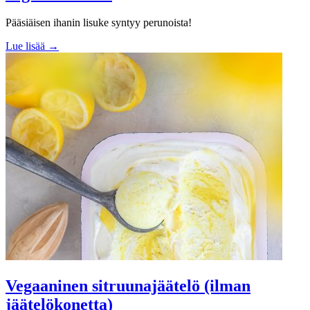
Pääsiäisen ihanin lisuke syntyy perunoista!
Lue lisää →
Vegaaninen sitruunajäätelö (ilman
jäätelökonetta)