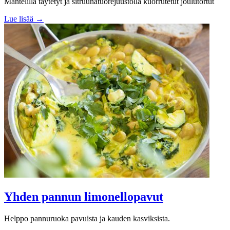
Mantelilla täytetyt ja sitruunatuorejuustolla kuorrutetut joulutortut
Lue lisää →
Yhden pannun limonellopavut
Helppo pannuruoka pavuista ja kauden kasviksista.