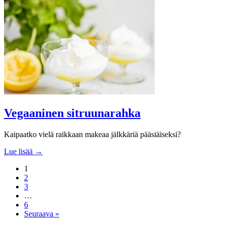
Vegaaninen sitruunarahka
Kaipaatko vielä raikkaan makeaa jälkkäriä pääsiäiseksi?
Lue lisää →
1
2
3
…
6
Seuraava »