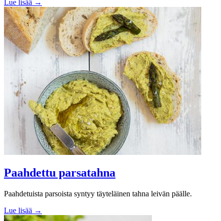
Lue lisää →
Paahdettu parsatahna
Paahdetuista parsoista syntyy täyteläinen tahna leivän päälle.
Lue lisää →