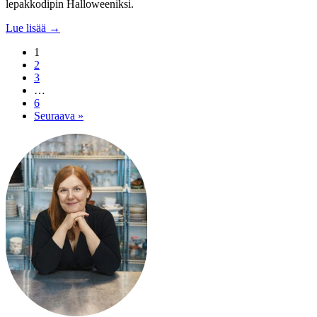
lepakkodipin Halloweeniksi.
Lue lisää →
1
2
3
…
6
Seuraava »