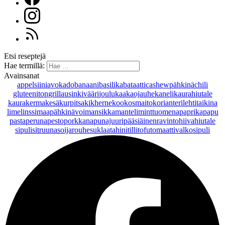
Etsi reseptejä
Hae termillä:
Avainsanat
appelsiini
avokado
banaani
basilika
bataatti
cashewpähkinä
chili
gluteeniton
grillaus
inkivääri
joulu
kaakaojauhe
kaneli
kaurahiutale
kaurakerma
kesäkurpitsa
kikherne
kookosmaito
korianteri
lehtitaikina
lime
linssi
maapähkinävoi
mansikka
manteli
minttu
omena
paprika
papu
pasta
peruna
pesto
porkkana
punajuuri
pääsiäinen
ravintohiivahiutale
sipuli
sitruuna
soijarouhe
suklaa
tahini
tilli
tofu
tomaatti
valkosipuli