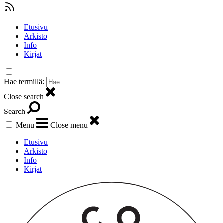
Etusivu
Arkisto
Info
Kirjat
Hae termillä:
Close search
Search
Menu
Close menu
Etusivu
Arkisto
Info
Kirjat