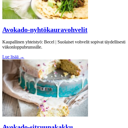
Avokado-nyhtökauravohvelit
Kaupallinen yhteistyö: Becel | Suolaiset vohvelit sopivat täydellisesti
viikonloppubrunssille.
Lue lisää →
Avokado-sitruunakakku