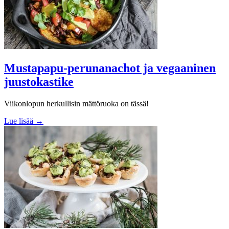
Mustapapu-perunanachot ja vegaaninen
juustokastike
Viikonlopun herkullisin mättöruoka on tässä!
Lue lisää →