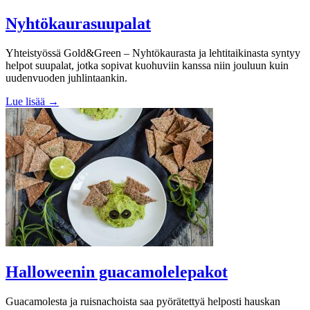
Nyhtökaurasuupalat
Yhteistyössä Gold&Green – Nyhtökaurasta ja lehtitaikinasta syntyy
helpot suupalat, jotka sopivat kuohuviin kanssa niin jouluun kuin
uudenvuoden juhlintaankin.
Lue lisää →
Halloweenin guacamolelepakot
Guacamolesta ja ruisnachoista saa pyörätettyä helposti hauskan