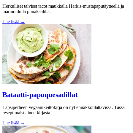
Herkulliset talviset tacot maukkalla Härkis-mustapaputäytteellä ja
marinoidulla punakaalilla.
Lue lisää →
Bataatti-papuquesadillat
Lapsiperheen vegaanikeittokirja on nyt ennakkotilattavissa. Tässä
reseptimaistiainen kirjasta.
Lue lisää →