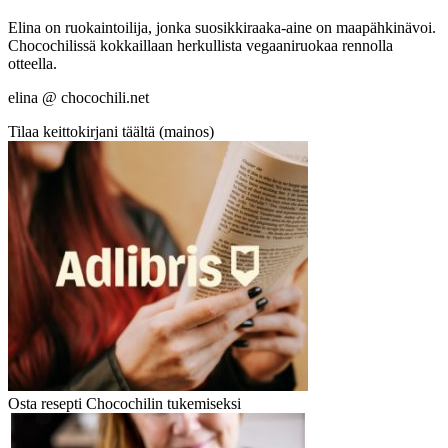
Elina on ruokaintoilija, jonka suosikkiraaka-aine on maapähkinävoi.
Chocochilissä kokkaillaan herkullista vegaaniruokaa rennolla
otteella.
elina @ chocochili.net
Tilaa keittokirjani täältä (mainos)
Osta resepti Chocochilin tukemiseksi