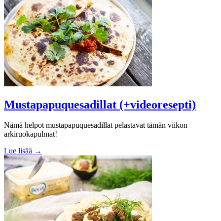
Mustapapuquesadillat (+videoresepti)
Nämä helpot mustapapuquesadillat pelastavat tämän viikon
arkiruokapulmat!
Lue lisää →