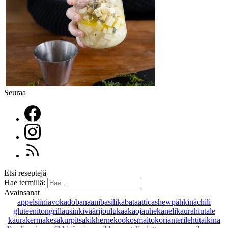
Seuraa
Etsi reseptejä
Hae termillä:
Avainsanat
appelsiini
avokado
banaani
basilika
bataatti
cashewpähkinä
chili
gluteeniton
grillaus
inkivääri
joulu
kaakaojauhe
kaneli
kaurahiutale
kaurakerma
kesäkurpitsa
kikherne
kookosmaito
korianteri
lehtitaikina