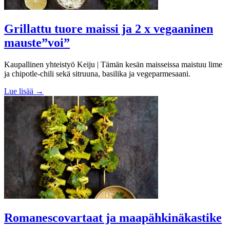
Grillattu tuore maissi ja 2 x vegaaninen
mauste”voi”
Kaupallinen yhteistyö Keiju | Tämän kesän maisseissa maistuu lime
ja chipotle-chili sekä sitruuna, basilika ja vegeparmesaani.
Lue lisää →
Romanescovartaat ja maapähkinäkastike