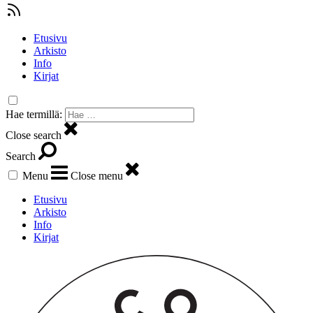
Etusivu
Arkisto
Info
Kirjat
Hae termillä:
Close search
Search
Menu
Close menu
Etusivu
Arkisto
Info
Kirjat