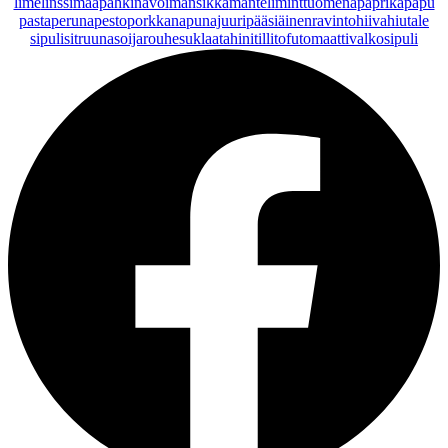
lime
linssi
maapähkinävoi
mansikka
manteli
minttu
omena
paprika
papu
pasta
peruna
pesto
porkkana
punajuuri
pääsiäinen
ravintohiivahiutale
sipuli
sitruuna
soijarouhe
suklaa
tahini
tilli
tofu
tomaatti
valkosipuli