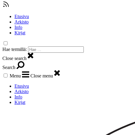
Etusivu
Arkisto
Info
Kirjat
Hae termillä:
Close search
Search
Menu
Close menu
Etusivu
Arkisto
Info
Kirjat