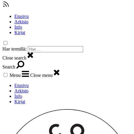
Etusivu
Arkisto
Info
Kirjat
Hae termillä:
Close search
Search
Menu
Close menu
Etusivu
Arkisto
Info
Kirjat