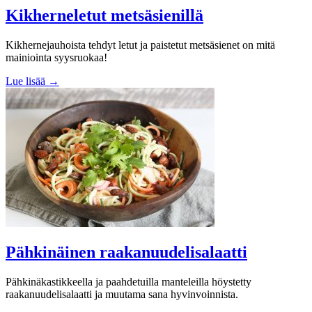
Kikherneletut metsäsienillä
Kikhernejauhoista tehdyt letut ja paistetut metsäsienet on mitä
mainiointa syysruokaa!
Lue lisää →
Pähkinäinen raakanuudelisalaatti
Pähkinäkastikkeella ja paahdetuilla manteleilla höystetty
raakanuudelisalaatti ja muutama sana hyvinvoinnista.