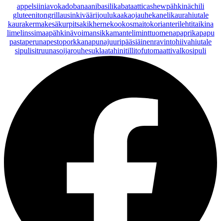
appelsiini
avokado
banaani
basilika
bataatti
cashewpähkinä
chili
gluteeniton
grillaus
inkivääri
joulu
kaakaojauhe
kaneli
kaurahiutale
kaurakerma
kesäkurpitsa
kikherne
kookosmaito
korianteri
lehtitaikina
lime
linssi
maapähkinävoi
mansikka
manteli
minttu
omena
paprika
papu
pasta
peruna
pesto
porkkana
punajuuri
pääsiäinen
ravintohiivahiutale
sipuli
sitruuna
soijarouhe
suklaa
tahini
tilli
tofu
tomaatti
valkosipuli