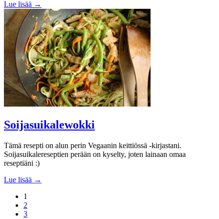
Lue lisää →
Soijasuikalewokki
Tämä resepti on alun perin Vegaanin keittiössä -kirjastani.
Soijasuikalereseptien perään on kyselty, joten lainaan omaa
reseptiäni :)
Lue lisää →
1
2
3