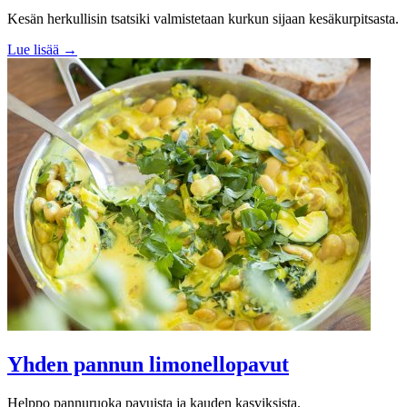
Kesän herkullisin tsatsiki valmistetaan kurkun sijaan kesäkurpitsasta.
Lue lisää →
Yhden pannun limonellopavut
Helppo pannuruoka pavuista ja kauden kasviksista.