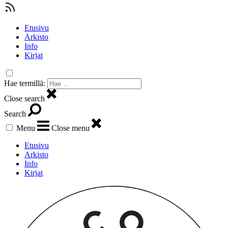
Etusivu
Arkisto
Info
Kirjat
Hae termillä:
Close search
Search
Menu
Close menu
Etusivu
Arkisto
Info
Kirjat