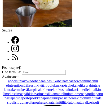
Seuraa
Etsi reseptejä
Hae termillä:
Avainsanat
appelsiini
avokado
banaani
basilika
bataatti
cashewpähkinä
chili
gluteeniton
grillaus
inkivääri
joulu
kaakaojauhe
kaneli
kaurahiutale
kaurakerma
kesäkurpitsa
kikherne
kookosmaito
korianteri
lehtitaikina
lime
linssi
maapähkinävoi
mansikka
manteli
minttu
omena
paprika
papu
pasta
peruna
pesto
porkkana
punajuuri
pääsiäinen
ravintohiivahiutale
sipuli
sitruuna
soijarouhe
suklaa
tahini
tilli
tofu
tomaatti
valkosipuli