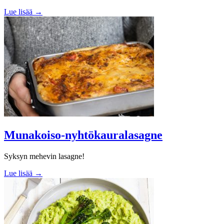
Lue lisää →
Munakoiso-nyhtökauralasagne
Syksyn mehevin lasagne!
Lue lisää →