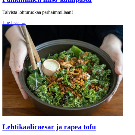
Talvista lohturuokaa parhaimmillaan!
Lue lisää →
Lehtikaalicaesar ja rapea tofu