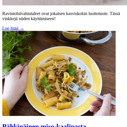
Ravintohiivahiutaleet ovat jokaisen kasviskokin luottotuote. Tässä
vinkkejä niiden käyttämiseen!
Lue lisää →
Pähkinäinen miso-kaalipasta