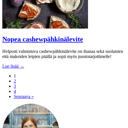
Nopea cashewpähkinälevite
Helposti valmistuva cashewpähkinälevite on ihanaa sekä suolaisten
että makeiden leipien päällä ja sopii myös juustotarjottimelle!
Lue lisää →
1
2
3
4
Seuraava »