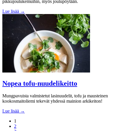
pikkujoulukemuihin, myös joulupöytään.
Lue lisää →
Nopea tofu-nuudelikeitto
Mungpavuista valmistetut lasinuudelit, tofu ja mausteinen
kookosmaitoliemi tekevät yhdessä mainion arkikeiton!
Lue lisää →
1
2