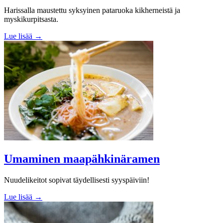
Harissalla maustettu syksyinen pataruoka kikherneistä ja
myskikurpitsasta.
Lue lisää →
Umaminen maapähkinäramen
Nuudelikeitot sopivat täydellisesti syyspäiviin!
Lue lisää →