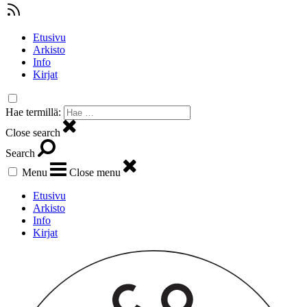
Etusivu
Arkisto
Info
Kirjat
Hae termillä:
Close search
Search
Menu
Close menu
Etusivu
Arkisto
Info
Kirjat