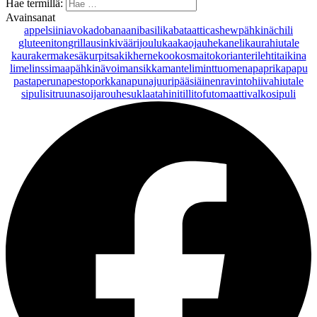
Hae termillä:
Avainsanat
appelsiini
avokado
banaani
basilika
bataatti
cashewpähkinä
chili
gluteeniton
grillaus
inkivääri
joulu
kaakaojauhe
kaneli
kaurahiutale
kaurakerma
kesäkurpitsa
kikherne
kookosmaito
korianteri
lehtitaikina
lime
linssi
maapähkinävoi
mansikka
manteli
minttu
omena
paprika
papu
pasta
peruna
pesto
porkkana
punajuuri
pääsiäinen
ravintohiivahiutale
sipuli
sitruuna
soijarouhe
suklaa
tahini
tilli
tofu
tomaatti
valkosipuli