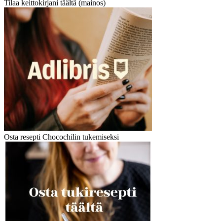
Tilaa keittokirjani täältä (mainos)
Osta resepti Chocochilin tukemiseksi