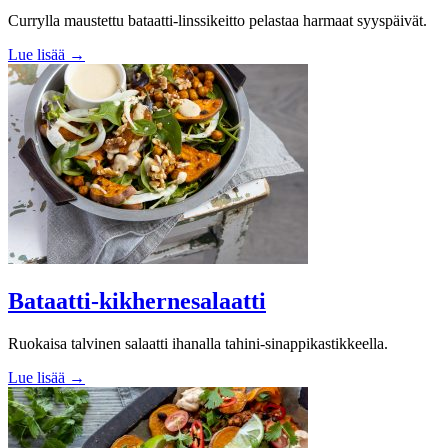
Currylla maustettu bataatti-linssikeitto pelastaa harmaat syyspäivät.
Lue lisää →
Bataatti-kikhernesalaatti
Ruokaisa talvinen salaatti ihanalla tahini-sinappikastikkeella.
Lue lisää →