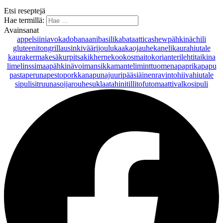
Etsi reseptejä
Hae termillä:
Avainsanat
appelsiini
avokado
banaani
basilika
bataatti
cashewpähkinä
chili
gluteeniton
grillaus
inkivääri
joulu
kaakaojauhe
kaneli
kaurahiutale
kaurakerma
kesäkurpitsa
kikherne
kookosmaito
korianteri
lehtitaikina
lime
linssi
maapähkinävoi
mansikka
manteli
minttu
omena
paprika
papu
pasta
peruna
pesto
porkkana
punajuuri
pääsiäinen
ravintohiivahiutale
sipuli
sitruuna
soijarouhe
suklaa
tahini
tilli
tofu
tomaatti
valkosipuli