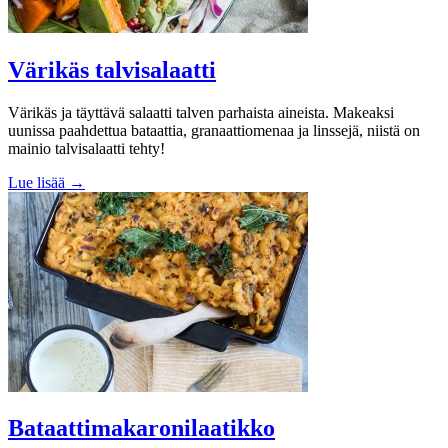
Värikäs talvisalaatti
Värikäs ja täyttävä salaatti talven parhaista aineista. Makeaksi
uunissa paahdettua bataattia, granaattiomenaa ja linssejä, niistä on
mainio talvisalaatti tehty!
Lue lisää →
Bataattimakaronilaatikko