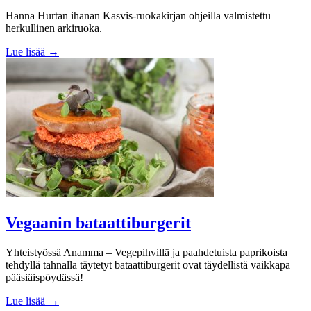
Hanna Hurtan ihanan Kasvis-ruokakirjan ohjeilla valmistettu
herkullinen arkiruoka.
Lue lisää →
Vegaanin bataattiburgerit
Yhteistyössä Anamma – Vegepihvillä ja paahdetuista paprikoista
tehdyllä tahnalla täytetyt bataattiburgerit ovat täydellistä vaikkapa
pääsiäispöydässä!
Lue lisää →