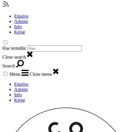
Etusivu
Arkisto
Info
Kirjat
Hae termillä:
Close search
Search
Menu
Close menu
Etusivu
Arkisto
Info
Kirjat