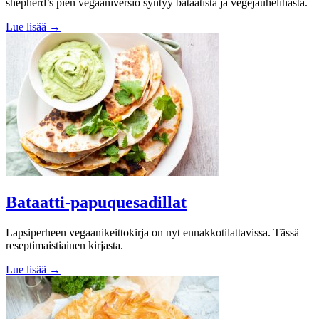
shepherd’s pien vegaaniversio syntyy bataatista ja vegejauhelihasta.
Lue lisää →
Bataatti-papuquesadillat
Lapsiperheen vegaanikeittokirja on nyt ennakkotilattavissa. Tässä
reseptimaistiainen kirjasta.
Lue lisää →