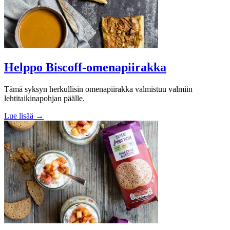
Helppo Biscoff-omenapiirakka
Tämä syksyn herkullisin omenapiirakka valmistuu valmiin
lehtitaikinapohjan päälle.
Lue lisää →