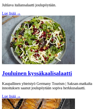
Juhlava italiansalaatti joulupöytään.
Lue lisää →
Jouluinen kyssäkaalisalaatti
Kaupallinen yhteistyö Germany Tourism | Saksan-matkalta
innoituksen saanut joulupöytään sopiva herkkusalaatti.
Lue lisää →