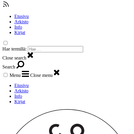
Etusivu
Arkisto
Info
Kirjat
Hae termillä:
Close search
Search
Menu
Close menu
Etusivu
Arkisto
Info
Kirjat