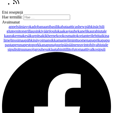
Etsi reseptejä
Hae termillä:
Avainsanat
appelsiini
avokado
banaani
basilika
bataatti
cashewpähkinä
chili
gluteeniton
grillaus
inkivääri
joulu
kaakaojauhe
kaneli
kaurahiutale
kaurakerma
kesäkurpitsa
kikherne
kookosmaito
korianteri
lehtitaikina
lime
linssi
maapähkinävoi
mansikka
manteli
minttu
omena
paprika
papu
pasta
peruna
pesto
porkkana
punajuuri
pääsiäinen
ravintohiivahiutale
sipuli
sitruuna
soijarouhe
suklaa
tahini
tilli
tofu
tomaatti
valkosipuli