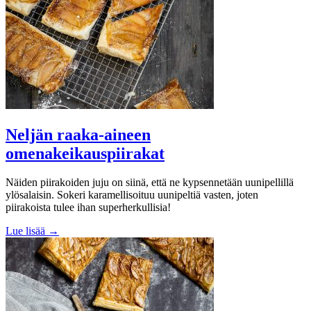
Neljän raaka-aineen
omenakeikauspiirakat
Näiden piirakoiden juju on siinä, että ne kypsennetään uunipellillä
ylösalaisin. Sokeri karamellisoituu uunipeltiä vasten, joten
piirakoista tulee ihan superherkullisia!
Lue lisää →