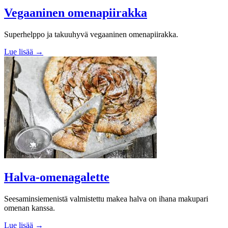
Vegaaninen omenapiirakka
Superhelppo ja takuuhyvä vegaaninen omenapiirakka.
Lue lisää →
Halva-omenagalette
Seesaminsiemenistä valmistettu makea halva on ihana makupari
omenan kanssa.
Lue lisää →