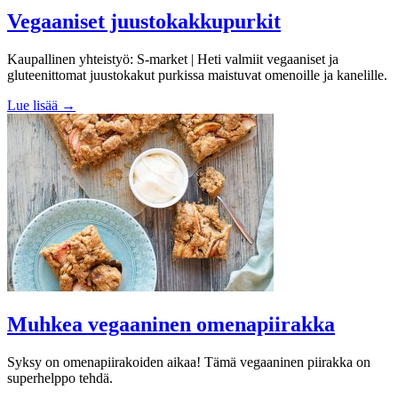
Vegaaniset juustokakkupurkit
Kaupallinen yhteistyö: S-market | Heti valmiit vegaaniset ja
gluteenittomat juustokakut purkissa maistuvat omenoille ja kanelille.
Lue lisää →
Muhkea vegaaninen omenapiirakka
Syksy on omenapiirakoiden aikaa! Tämä vegaaninen piirakka on
superhelppo tehdä.