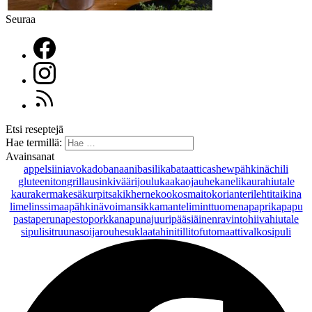
Seuraa
Etsi reseptejä
Hae termillä:
Avainsanat
appelsiini
avokado
banaani
basilika
bataatti
cashewpähkinä
chili
gluteeniton
grillaus
inkivääri
joulu
kaakaojauhe
kaneli
kaurahiutale
kaurakerma
kesäkurpitsa
kikherne
kookosmaito
korianteri
lehtitaikina
lime
linssi
maapähkinävoi
mansikka
manteli
minttu
omena
paprika
papu
pasta
peruna
pesto
porkkana
punajuuri
pääsiäinen
ravintohiivahiutale
sipuli
sitruuna
soijarouhe
suklaa
tahini
tilli
tofu
tomaatti
valkosipuli