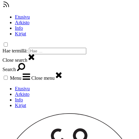
Etusivu
Arkisto
Info
Kirjat
Hae termillä:
Close search
Search
Menu
Close menu
Etusivu
Arkisto
Info
Kirjat