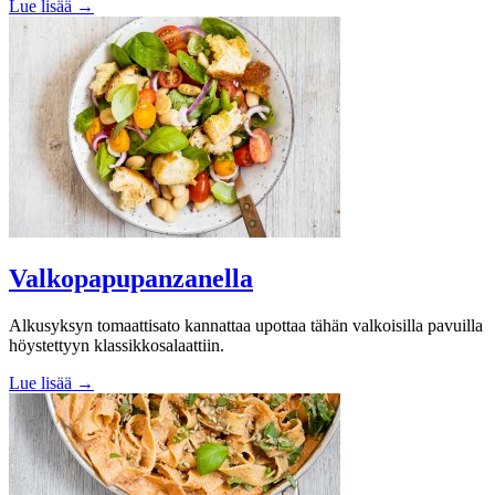
Lue lisää →
Valkopapupanzanella
Alkusyksyn tomaattisato kannattaa upottaa tähän valkoisilla pavuilla
höystettyyn klassikkosalaattiin.
Lue lisää →