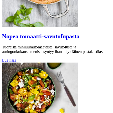
Nopea tomaatti-savutofupasta
Tuoreista miniluumutomaateista, savutofusta ja
auringonkukansiemenistä syntyy ihana täyteläinen pastakastike.
Lue lisää →