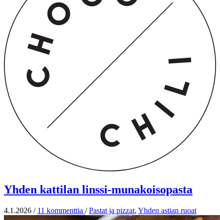
Yhden kattilan linssi-munakoisopasta
4.1.2026
/
11 kommenttia
/
Pastat ja pizzat
,
Yhden astian ruoat