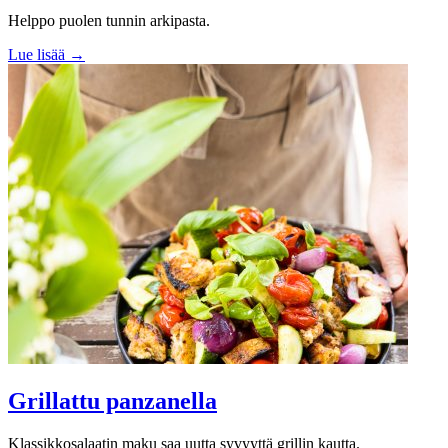
Helppo puolen tunnin arkipasta.
Lue lisää →
Grillattu panzanella
Klassikkosalaatin maku saa uutta syvyyttä grillin kautta.