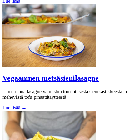
Lue lisää →
Vegaaninen metsäsienilasagne
Tämä ihana lasagne valmistuu tomaattisesta sienikastikkeesta ja
mehevästä tofu-pinaattitäytteestä.
Lue lisää →