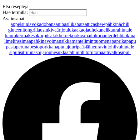
Etsi reseptejä
Hae termillä:
Avainsanat
appelsiini
avokado
banaani
basilika
bataatti
cashewpähkinä
chili
gluteeniton
grillaus
inkivääri
joulu
kaakaojauhe
kaneli
kaurahiutale
kaurakerma
kesäkurpitsa
kikherne
kookosmaito
korianteri
lehtitaikina
lime
linssi
maapähkinävoi
mansikka
manteli
minttu
omena
paprika
papu
pasta
peruna
pesto
porkkana
punajuuri
pääsiäinen
ravintohiivahiutale
sipuli
sitruuna
soijarouhe
suklaa
tahini
tilli
tofu
tomaatti
valkosipuli