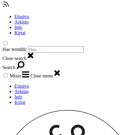
Etusivu
Arkisto
Info
Kirjat
Hae termillä:
Close search
Search
Menu
Close menu
Etusivu
Arkisto
Info
Kirjat