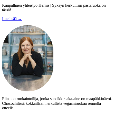
Kaupallinen yhteistyö Hernis | Syksyn herkullisin pastaruoka on
tässä!
Lue lisää →
Elina on ruokaintoilija, jonka suosikkiraaka-aine on maapähkinävoi.
Chocochilissä kokkaillaan herkullista vegaaniruokaa rennolla
otteella.