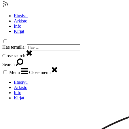
Etusivu
Arkisto
Info
Kirjat
Hae termillä:
Close search
Search
Menu
Close menu
Etusivu
Arkisto
Info
Kirjat