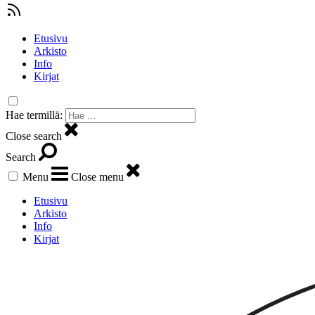
Etusivu
Arkisto
Info
Kirjat
Hae termillä:
Close search
Search
Menu
Close menu
Etusivu
Arkisto
Info
Kirjat