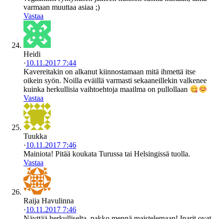
varmaan muuttaa asiaa ;)
Vastaa
Heidi
·
10.11.2017 7:44
Kavereitakin on alkanut kiinnostamaan mitä ihmettä itse
oikein syön. Noilla eväillä varmasti sekaaneillekin valkenee
kuinka herkullisia vaihtoehtoja maailma on pullollaan
Vastaa
Tuukka
·
10.11.2017 7:46
Mainiota! Pitää koukata Turussa tai Helsingissä tuolla.
Vastaa
Raija Havulinna
·
10.11.2017 7:46
Näyttää herkulliselta, pakko mennä maistelemaan! Inarit ovat