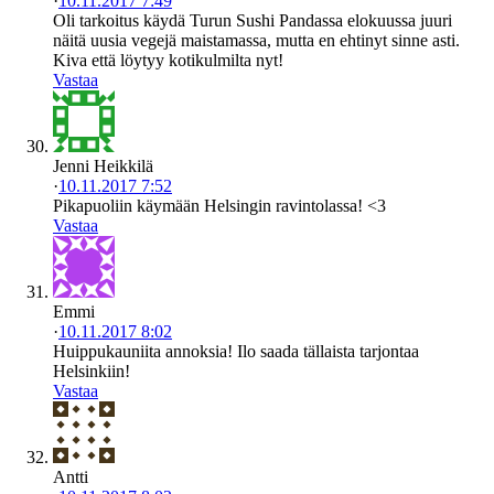
·
10.11.2017 7:49
Oli tarkoitus käydä Turun Sushi Pandassa elokuussa juuri
näitä uusia vegejä maistamassa, mutta en ehtinyt sinne asti.
Kiva että löytyy kotikulmilta nyt!
Vastaa
Jenni Heikkilä
·
10.11.2017 7:52
Pikapuoliin käymään Helsingin ravintolassa! <3
Vastaa
Emmi
·
10.11.2017 8:02
Huippukauniita annoksia! Ilo saada tällaista tarjontaa
Helsinkiin!
Vastaa
Antti