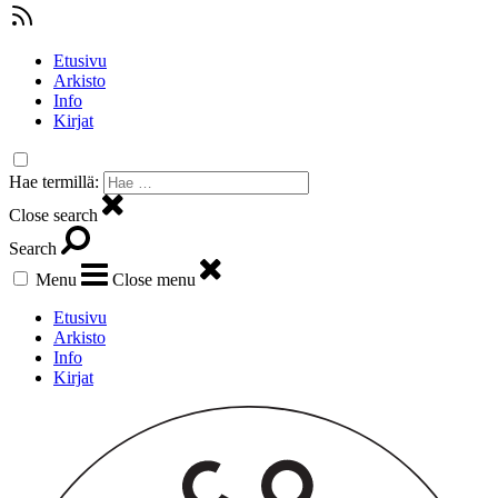
Etusivu
Arkisto
Info
Kirjat
Hae termillä:
Close search
Search
Menu
Close menu
Etusivu
Arkisto
Info
Kirjat