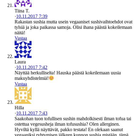
Tiina T.
·
10.11.2017 7:39
Rakastan sushia mutta usein vegaaniset sushivaihtoehdot ovat
tylsiä ja joka paikassa samoja. Olisi ihana päästä kokeilemaan
näitä!
Vastaa
Laura
·
10.11.2017 7:42
Näyttää herkulliselta! Hauska päästä kokeilemaan uusia
makuyhdistelmiä!
Vastaa
Hilla
·
10.11.2017 7:43
Saakohan tuon tofullisen sushin mahdolkisesti ilman tofua tai
ostettua vegesusheja ilman tofusushia? Olen allerginen.
Hyviltä kyllä näyttävät, pakko testata! En olekaan saanut
vegaaniksi ryhtymisen jälkeen kunnon sushia mistään, tämä