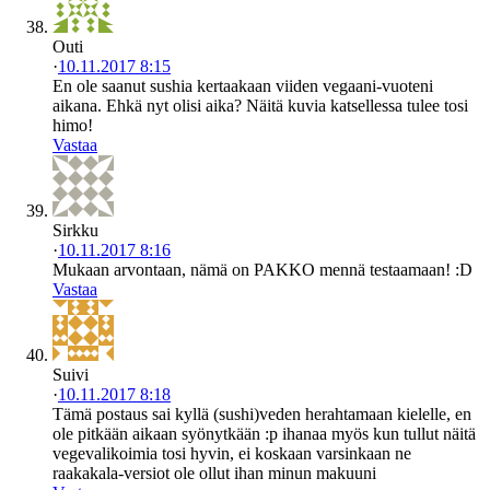
Outi
·
10.11.2017 8:15
En ole saanut sushia kertaakaan viiden vegaani-vuoteni
aikana. Ehkä nyt olisi aika? Näitä kuvia katsellessa tulee tosi
himo!
Vastaa
Sirkku
·
10.11.2017 8:16
Mukaan arvontaan, nämä on PAKKO mennä testaamaan! :D
Vastaa
Suivi
·
10.11.2017 8:18
Tämä postaus sai kyllä (sushi)veden herahtamaan kielelle, en
ole pitkään aikaan syönytkään :p ihanaa myös kun tullut näitä
vegevalikoimia tosi hyvin, ei koskaan varsinkaan ne
raakakala-versiot ole ollut ihan minun makuuni