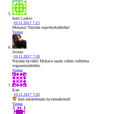
Inari Laakso
·
10.11.2017 7:15
Mukana! Näyttää superherkullisilta!
Vastaa
Joonas
·
10.11.2017 7:18
Näyttää hyvältä! Mukava saada vähän vaihtelua
vegaanisusheihin.
Vastaa
Kati
·
10.11.2017 7:20
ihan mielettömän hyvännäköistä!
Vastaa