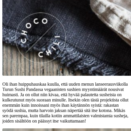
Oli ihan huippuhauskaa kuulla, että uuden menun lanseerausviikolla
Turun Sushi Pandassa vegaanisten sushien myyntimäärät nousivat
huimasti. Ja on ollut niin kivaa, että hyvää palautetta susheista on
kulkeutunut myös suoraan minulle. Itsekin olen tästä projektista ollut
enemmän kuin innoissani myös ihan käytännön syistä: rakastan
syödä sushia, mutta harvoin jaksan näpertää sitä itse kotona. Mikäs
sen parempaa, kuin tilailla kotiin ammattilaisten valmistamia susheja,
joiden sisältöön on päässyt itse vaikuttamaan!