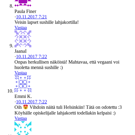
Paula Finer
·
10.11.2017 7:21
Veisin lapset sushille lahjakortilla!
Vastaa
JaanaI
·
10.11.2017 7:22
Onpas herkullisen näköistä! Mahtavaa, että vegaani voi
huoletta mennä sushille :)
Vastaa
Emmi K.
·
10.11.2017 7:22
Oih
Vihdoin näitä tuli Helsinkiin! Tätä on odotettu :3
Köyhälle opiskelijalle lahjakortti todellakin kelpaisi :)
Vastaa