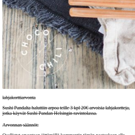
lahjakorttiarvonta
Sushi Pandalta haluttiin arpoa teille 3 kpl 20€ arvoisia lahjakortteja,
jotka käyvät Sushi Pandan Helsingin ravintolassa.
Arvonnan säännöt: