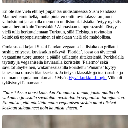
En ole itse vielä ehtinyt piipahtaa uudistuneessa Sushi Pandassa
Mannerheimintiellä, mutta pintaremontti ravintolassa on juuri
valmistunut ja samalla menu on uudistunut. Listalta löytyy nyt siis
samat herkut kuin Turustakin! Ainoastaan tempura-sushit täytyy
vielä tulla herkuttelemaan Turkuun, sillä Helsingin ravintolan
keittiössä uppopaistaminen ei ainakaan vielä ole mahdollista.
Omia suosikkejani Sushi Pandan vegaaniselta listalta on grillatut
sushit, eritysesti kuvissakin näkyvä ’Florida’, jossa on täytteenä
vegaanista tuorejuustoa ja päällä grillattuja siitakesieniä. Porkkalalla
täytetty ja vegaanisella kaviaarilla koristeltu ’Palermo’ sekä
savutofutäytteinen, wakamesalaatilla koristeltu ’Panama’ löytyy
lähes aina omasta tilauksestani. Ja tietysti klassikkoja inari-sushia ja
edamamepapuja unohtamatta! Myös
Hyvä kurkku -blogin
Ville oli
tykästynyt Panamaan:
”Suosikikseni nousi kuitenkin Panama-uramaki, jonka päällä oli
wakamea ja sisällä savutofua, avokadoa ja vegaanista tuorejuustoa.
En muista, että minkään muun vegaanisen sushin maut olisivat
koskaan sulautuneet noin kauniisti yhteen. ”