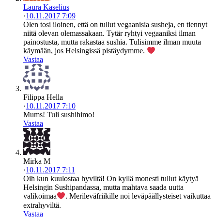
Laura Kaselius
·
10.11.2017 7:09
Olen tosi iloinen, että on tullut vegaanisia susheja, en tiennyt
niitä olevan olemassakaan. Tytär ryhtyi vegaaniksi ilman
painostusta, mutta rakastaa sushia. Tulisimme ilman muuta
käymään, jos Helsingissä pistäydymme.
Vastaa
Filippa Hella
·
10.11.2017 7:10
Mums! Tuli sushihimo!
Vastaa
Mirka M
·
10.11.2017 7:11
Oih kun kuulostaa hyviltä! On kyllä monesti tullut käytyä
Helsingin Sushipandassa, mutta mahtava saada uutta
valikoimaa
. Merileväfriikille noi leväpäällysteiset vaikuttaa
extrahyviltä.
Vastaa