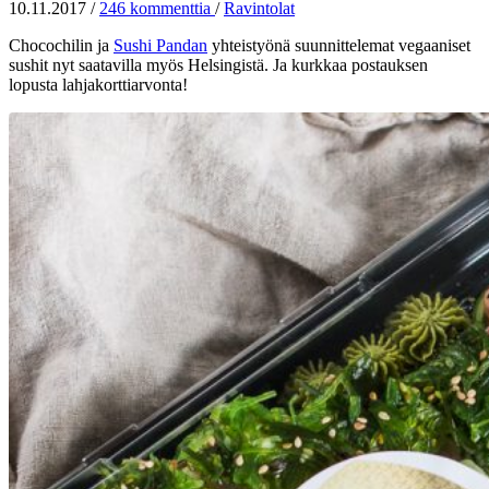
10.11.2017
/
246 kommenttia
/
Ravintolat
Chocochilin ja
Sushi Pandan
yhteistyönä suunnittelemat vegaaniset
sushit nyt saatavilla myös Helsingistä. Ja kurkkaa postauksen
lopusta lahjakorttiarvonta!