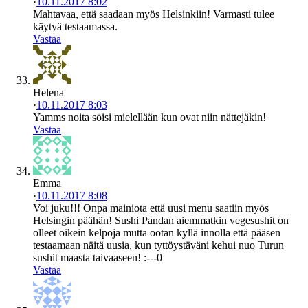
·
10.11.2017 8:02
Mahtavaa, että saadaan myös Helsinkiin! Varmasti tulee
käytyä testaamassa.
Vastaa
Helena
·
10.11.2017 8:03
Yamms noita söisi mielellään kun ovat niin nättejäkin!
Vastaa
Emma
·
10.11.2017 8:08
Voi juku!!! Onpa mainiota että uusi menu saatiin myös
Helsingin päähän! Sushi Pandan aiemmatkin vegesushit on
olleet oikein kelpoja mutta ootan kyllä innolla että pääsen
testaamaan näitä uusia, kun tyttöystäväni kehui nuo Turun
sushit maasta taivaaseen! :---0
Vastaa