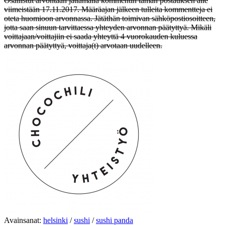
Osallistut arvontaan jättämällä kommentin tämän postauksen alle
viimeistään 17.11.2017. Määräajan jälkeen tulleita kommentteja ei
oteta huomioon arvonnassa. Jätäthän toimivan sähköpostiosoitteen,
jotta saan sinuun tarvittaessa yhteyden arvonnan päätyttyä. Mikäli
voittajaan/voittajiin ei saada yhteyttä 4 vuorokauden kuluessa
arvonnan päätyttyä, voittaja(t) arvotaan uudelleen.
Avainsanat:
helsinki
/
sushi
/
sushi panda