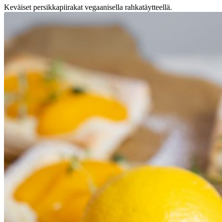
Keväiset persikkapiirakat vegaanisella rahkatäytteellä.