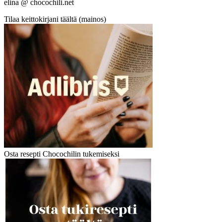
elina @ chocochili.net
Tilaa keittokirjani täältä (mainos)
Osta resepti Chocochilin tukemiseksi