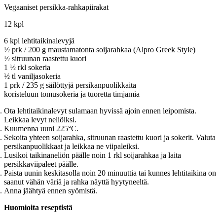
Vegaaniset persikka-rahkapiirakat
12 kpl
6 kpl lehtitaikinalevyjä
½ prk / 200 g maustamatonta soijarahkaa (Alpro Greek Style)
½ sitruunan raastettu kuori
1 ½ rkl sokeria
½ tl vaniljasokeria
1 prk / 235 g säilöttyjä persikanpuolikkaita
koristeluun tomusokeria ja tuoretta timjamia
Ota lehtitaikinalevyt sulamaan hyvissä ajoin ennen leipomista.
Leikkaa levyt neliöiksi.
Kuumenna uuni 225°C.
Sekoita yhteen soijarahka, sitruunan raastettu kuori ja sokerit. Valuta
persikanpuolikkaat ja leikkaa ne viipaleiksi.
Lusikoi taikinaneliön päälle noin 1 rkl soijarahkaa ja laita
persikkaviipaleet päälle.
Paista uunin keskitasolla noin 20 minuuttia tai kunnes lehtitaikina on
saanut vähän väriä ja rahka näyttä hyytyneeltä.
Anna jäähtyä ennen syömistä.
Huomioita reseptistä