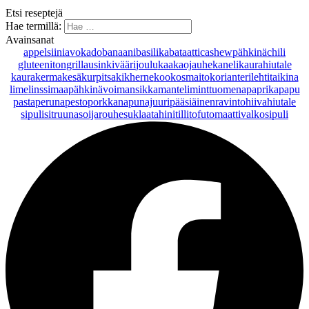
Etsi reseptejä
Hae termillä:
Avainsanat
appelsiini
avokado
banaani
basilika
bataatti
cashewpähkinä
chili
gluteeniton
grillaus
inkivääri
joulu
kaakaojauhe
kaneli
kaurahiutale
kaurakerma
kesäkurpitsa
kikherne
kookosmaito
korianteri
lehtitaikina
lime
linssi
maapähkinävoi
mansikka
manteli
minttu
omena
paprika
papu
pasta
peruna
pesto
porkkana
punajuuri
pääsiäinen
ravintohiivahiutale
sipuli
sitruuna
soijarouhe
suklaa
tahini
tilli
tofu
tomaatti
valkosipuli