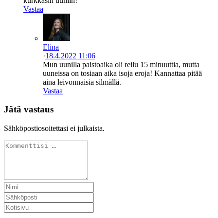
kurkkasin uuniin!
Vastaa
Elina
·
18.4.2022 11:06
Mun uunilla paistoaika oli reilu 15 minuuttia, mutta
uuneissa on tosiaan aika isoja eroja! Kannattaa pitää
aina leivonnaisia silmällä.
Vastaa
Jätä vastaus
Sähköpostiosoitettasi ei julkaista.