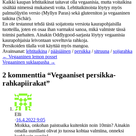
Kaikki kaupan lehtitaikinat taitavat olla vegaanisia, mutta voitaikina
sisältää nimensä mukaisesti voita. Lehtitaikinoista löytyy myös
palmuöljytön versio (Myllyn Paras) sekä gluteeniton ja vegaaninen
taikina (Schär).
En ole testannut tehdä tästä soijatonta versiota kaurapohjaisilla
tuotteilla, joten en osaa ihan varmaksi sanoa, mikä valmiste tässä
toimisi parhaiten. Ainakin Oddlygood-sarjasta löytyy vegaanisia
kaurapohjaisia leivontaan soveltuvia rahkoja.
Persikoiden tilalla voit käyttää myös mangoa.
Avainsanat:
lehtitaikina
/
pääsiäinen
/
persikka
/
sitruuna
/
soijarahka
← Vegaaninen lemon posset
Vegaaninen suklaapasha →
2 kommenttia “Vegaaniset persikka-
rahkapiirakat”
Elli
·
16.4.2022 9:05
Moikka, onkohan paistoaika kuitenkin noin 10min? Ainakin
omalla uunillani olivat jo tuossa kohtaa valmiina, onneksi