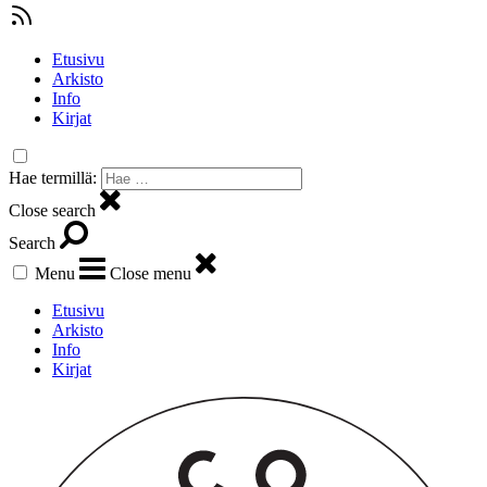
Etusivu
Arkisto
Info
Kirjat
Hae termillä:
Close search
Search
Menu
Close menu
Etusivu
Arkisto
Info
Kirjat