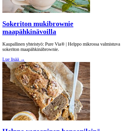
Sokeriton mukibrownie
maapähkinävoilla
Kaupallinen yhteistyö: Pure Via® | Helppo mikrossa valmistuva
sokeriton maapähkinäbrownie.
Lue lisää →