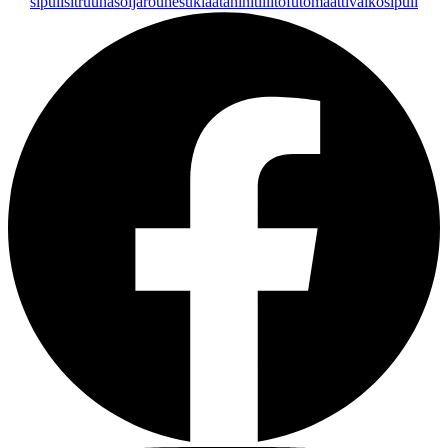
sipuli
sitruuna
soijarouhe
suklaa
tahini
tilli
tofu
tomaatti
valkosipuli