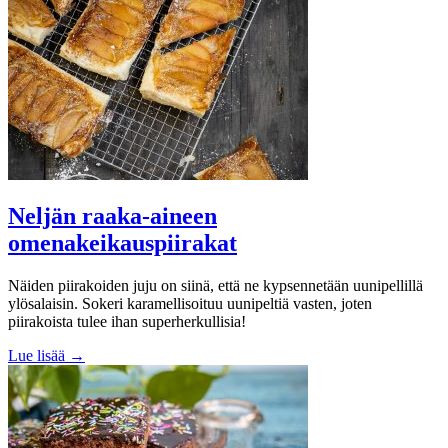
Neljän raaka-aineen
omenakeikauspiirakat
Näiden piirakoiden juju on siinä, että ne kypsennetään uunipellillä
ylösalaisin. Sokeri karamellisoituu uunipeltiä vasten, joten
piirakoista tulee ihan superherkullisia!
Lue lisää →