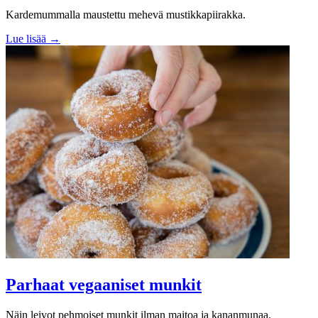
Kardemummalla maustettu mehevä mustikkapiirakka.
Lue lisää →
Parhaat vegaaniset munkit
Näin leivot pehmoiset munkit ilman maitoa ja kananmunaa.