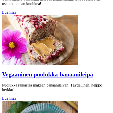
uskomattoman kuohkea!
Lue lisää →
Vegaaninen puolukka-banaanileipä
Puolukka raikastaa makean banaanileivän. Täydellinen, helppo
herkku!
Lue lisää →