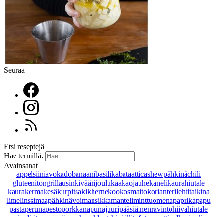
Seuraa
Etsi reseptejä
Hae termillä:
Avainsanat
appelsiini
avokado
banaani
basilika
bataatti
cashewpähkinä
chili
gluteeniton
grillaus
inkivääri
joulu
kaakaojauhe
kaneli
kaurahiutale
kaurakerma
kesäkurpitsa
kikherne
kookosmaito
korianteri
lehtitaikina
lime
linssi
maapähkinävoi
mansikka
manteli
minttu
omena
paprika
papu
pasta
peruna
pesto
porkkana
punajuuri
pääsiäinen
ravintohiivahiutale