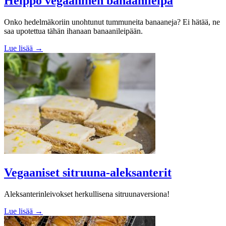
Helppo vegaaninen banaanileipä
Onko hedelmäkoriin unohtunut tummuneita banaaneja? Ei hätää, ne
saa upotettua tähän ihanaan banaanileipään.
Lue lisää →
Vegaaniset sitruuna-aleksanterit
Aleksanterinleivokset herkullisena sitruunaversiona!
Lue lisää →