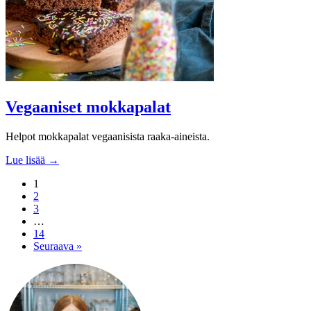
Vegaaniset mokkapalat
Helpot mokkapalat vegaanisista raaka-aineista.
Lue lisää →
1
2
3
…
14
Seuraava »