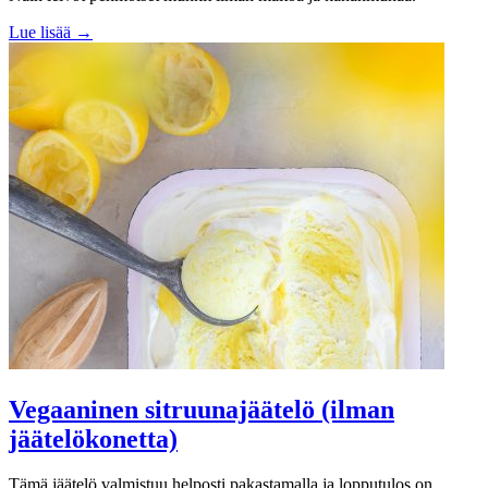
Lue lisää →
Vegaaninen sitruunajäätelö (ilman
jäätelökonetta)
Tämä jäätelö valmistuu helposti pakastamalla ja lopputulos on