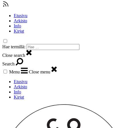
Etusivu
Arkisto
Info
Kirjat
Hae termillä:
Close search
Search
Menu
Close menu
Etusivu
Arkisto
Info
Kirjat