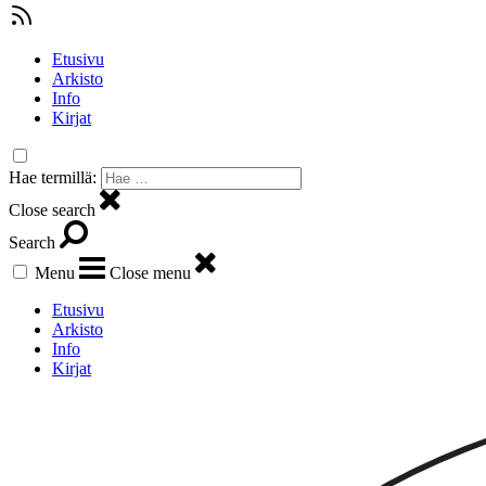
Etusivu
Arkisto
Info
Kirjat
Hae termillä:
Close search
Search
Menu
Close menu
Etusivu
Arkisto
Info
Kirjat