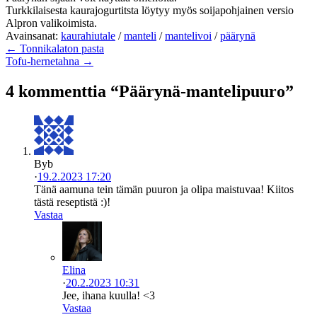
Turkkilaisesta kaurajogurtitsta löytyy myös soijapohjainen versio
Alpron valikoimista.
Avainsanat:
kaurahiutale
/
manteli
/
mantelivoi
/
päärynä
← Tonnikalaton pasta
Tofu-hernetahna →
4 kommenttia “Päärynä-mantelipuuro”
Byb
·
19.2.2023 17:20
Tänä aamuna tein tämän puuron ja olipa maistuvaa! Kiitos
tästä reseptistä :)!
Vastaa
Elina
·
20.2.2023 10:31
Jee, ihana kuulla! <3
Vastaa