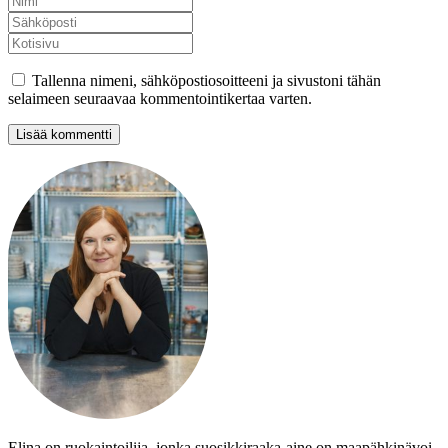
Tallenna nimeni, sähköpostiosoitteeni ja sivustoni tähän
selaimeen seuraavaa kommentointikertaa varten.
Elina on ruokaintoilija, jonka suosikkiraaka-aine on maapähkinävoi.