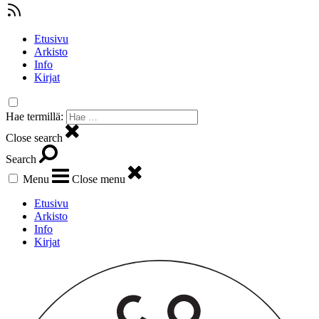
Etusivu
Arkisto
Info
Kirjat
Hae termillä:
Close search
Search
Menu
Close menu
Etusivu
Arkisto
Info
Kirjat