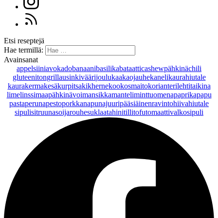
Etsi reseptejä
Hae termillä:
Avainsanat
appelsiini
avokado
banaani
basilika
bataatti
cashewpähkinä
chili
gluteeniton
grillaus
inkivääri
joulu
kaakaojauhe
kaneli
kaurahiutale
kaurakerma
kesäkurpitsa
kikherne
kookosmaito
korianteri
lehtitaikina
lime
linssi
maapähkinävoi
mansikka
manteli
minttu
omena
paprika
papu
pasta
peruna
pesto
porkkana
punajuuri
pääsiäinen
ravintohiivahiutale
sipuli
sitruuna
soijarouhe
suklaa
tahini
tilli
tofu
tomaatti
valkosipuli