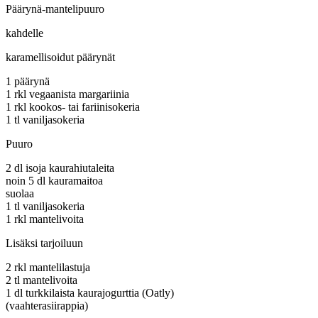
Päärynä-mantelipuuro
kahdelle
karamellisoidut päärynät
1 päärynä
1 rkl vegaanista margariinia
1 rkl kookos- tai fariinisokeria
1 tl vaniljasokeria
Puuro
2 dl isoja kaurahiutaleita
noin 5 dl kauramaitoa
suolaa
1 tl vaniljasokeria
1 rkl mantelivoita
Lisäksi tarjoiluun
2 rkl mantelilastuja
2 tl mantelivoita
1 dl turkkilaista kaurajogurttia (Oatly)
(vaahterasiirappia)