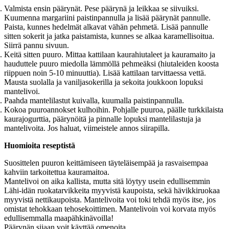
Valmista ensin päärynät. Pese päärynä ja leikkaa se siivuiksi.
Kuumenna margariini paistinpannulla ja lisää päärynät pannulle.
Paista, kunnes hedelmät alkavat vähän pehmetä. Lisää pannulle
sitten sokerit ja jatka paistamista, kunnes se alkaa karamellisoitua.
Siirrä pannu sivuun.
Keitä sitten puuro. Mittaa kattilaan kaurahiutaleet ja kauramaito ja
hauduttele puuro miedolla lämmöllä pehmeäksi (hiutaleiden koosta
riippuen noin 5-10 minuuttia). Lisää kattilaan tarvittaessa vettä.
Mausta suolalla ja vaniljasokerilla ja sekoita joukkoon lopuksi
mantelivoi.
Paahda mantelilastut kuivalla, kuumalla paistinpannulla.
Kokoa puuroannokset kulhoihin. Pohjalle puuroa, päälle turkkilaista
kaurajogurttia, päärynöitä ja pinnalle lopuksi mantelilastuja ja
mantelivoita. Jos haluat, viimeistele annos siirapilla.
Huomioita reseptistä
Suosittelen puuron keittämiseen täyteläisempää ja rasvaisempaa
kahviin tarkoitettua kauramaitoa.
Mantelivoi on aika kallista, mutta sitä löytyy usein edullisemmin
Lähi-idän ruokatarvikkeita myyvistä kaupoista, sekä hävikkiruokaa
myyvistä nettikaupoista. Mantelivoita voi toki tehdä myös itse, jos
omistat tehokkaan tehosekoittimen. Mantelivoin voi korvata myös
edullisemmalla maapähkinävoilla!
Päärynän sijaan voit käyttää omenoita.