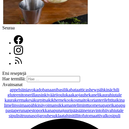
Seuraa
Etsi reseptejä
Hae termillä:
Avainsanat
appelsiini
avokado
banaani
basilika
bataatti
cashewpähkinä
chili
gluteeniton
grillaus
inkivääri
joulu
kaakaojauhe
kaneli
kaurahiutale
kaurakerma
kesäkurpitsa
kikherne
kookosmaito
korianteri
lehtitaikina
lime
linssi
maapähkinävoi
mansikka
manteli
minttu
omena
paprika
papu
pasta
peruna
pesto
porkkana
punajuuri
pääsiäinen
ravintohiivahiutale
sipuli
sitruuna
soijarouhe
suklaa
tahini
tilli
tofu
tomaatti
valkosipuli