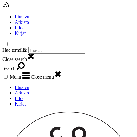
Etusivu
Arkisto
Info
Kirjat
Hae termillä:
Close search
Search
Menu
Close menu
Etusivu
Arkisto
Info
Kirjat