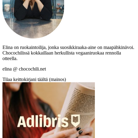
Elina on ruokaintoilija, jonka suosikkiraaka-aine on maapähkinävoi.
Chocochilissä kokkaillaan herkullista vegaaniruokaa rennolla
otteella.
elina @ chocochili.net
Tilaa keittokirjani täältä (mainos)