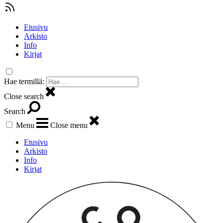
Etusivu
Arkisto
Info
Kirjat
Hae termillä:
Close search
Search
Menu
Close menu
Etusivu
Arkisto
Info
Kirjat