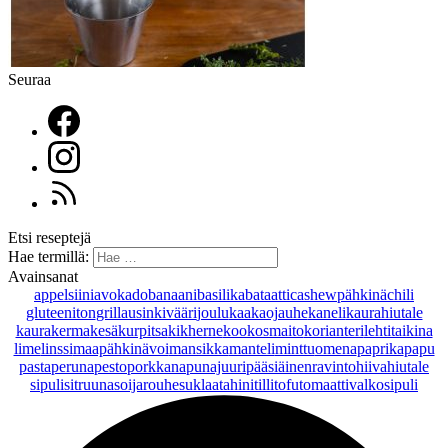
Seuraa
Etsi reseptejä
Hae termillä:
Avainsanat
appelsiini
avokado
banaani
basilika
bataatti
cashewpähkinä
chili
gluteeniton
grillaus
inkivääri
joulu
kaakaojauhe
kaneli
kaurahiutale
kaurakerma
kesäkurpitsa
kikherne
kookosmaito
korianteri
lehtitaikina
lime
linssi
maapähkinävoi
mansikka
manteli
minttu
omena
paprika
papu
pasta
peruna
pesto
porkkana
punajuuri
pääsiäinen
ravintohiivahiutale
sipuli
sitruuna
soijarouhe
suklaa
tahini
tilli
tofu
tomaatti
valkosipuli