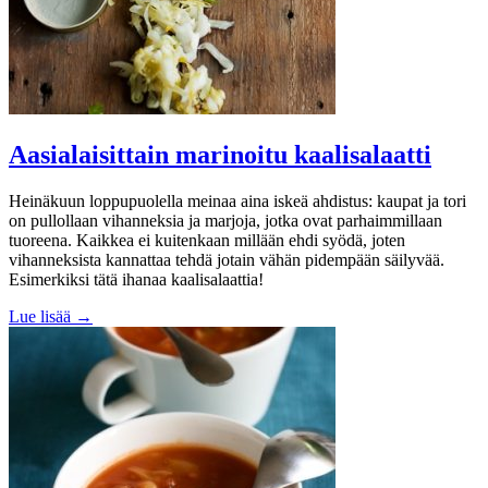
Aasialaisittain marinoitu kaalisalaatti
Heinäkuun loppupuolella meinaa aina iskeä ahdistus: kaupat ja tori
on pullollaan vihanneksia ja marjoja, jotka ovat parhaimmillaan
tuoreena. Kaikkea ei kuitenkaan millään ehdi syödä, joten
vihanneksista kannattaa tehdä jotain vähän pidempään säilyvää.
Esimerkiksi tätä ihanaa kaalisalaattia!
Lue lisää →