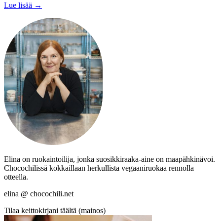
Lue lisää →
Elina on ruokaintoilija, jonka suosikkiraaka-aine on maapähkinävoi.
Chocochilissä kokkaillaan herkullista vegaaniruokaa rennolla
otteella.
elina @ chocochili.net
Tilaa keittokirjani täältä (mainos)