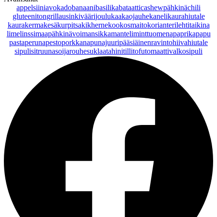
appelsiini
avokado
banaani
basilika
bataatti
cashewpähkinä
chili
gluteeniton
grillaus
inkivääri
joulu
kaakaojauhe
kaneli
kaurahiutale
kaurakerma
kesäkurpitsa
kikherne
kookosmaito
korianteri
lehtitaikina
lime
linssi
maapähkinävoi
mansikka
manteli
minttu
omena
paprika
papu
pasta
peruna
pesto
porkkana
punajuuri
pääsiäinen
ravintohiivahiutale
sipuli
sitruuna
soijarouhe
suklaa
tahini
tilli
tofu
tomaatti
valkosipuli