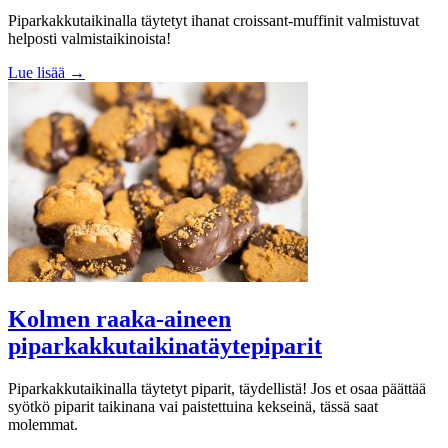
Piparkakkutaikinalla täytetyt ihanat croissant-muffinit valmistuvat
helposti valmistaikinoista!
Lue lisää →
Kolmen raaka-aineen
piparkakkutaikinatäytepiparit
Piparkakkutaikinalla täytetyt piparit, täydellistä! Jos et osaa päättää
syötkö piparit taikinana vai paistettuina kekseinä, tässä saat
molemmat.