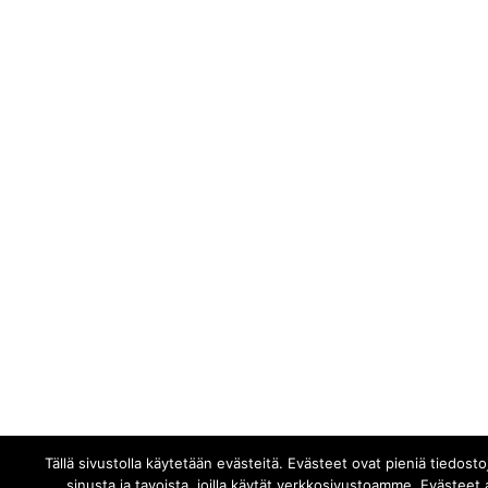
Tällä sivustolla käytetään evästeitä. Evästeet ovat pieniä tiedost
sinusta ja tavoista, joilla käytät verkkosivustoamme. Evästee