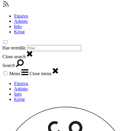
Etusivu
Arkisto
Info
Kirjat
Hae termillä:
Close search
Search
Menu
Close menu
Etusivu
Arkisto
Info
Kirjat