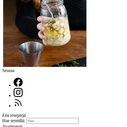
Seuraa
Etsi reseptejä
Hae termillä:
Avainsanat