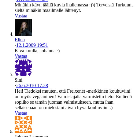
Minäkin käyn täällä kuvia ihailemassa :))) Terveisiä Turkuun,
sieltä minäkin maailmalle lähtenyt.
Vastaa
Elina
·
12.1.2009 19:51
Kiva kuulla, Johanna :)
Vastaa
Sini
·
26.6.2010 17:28
Hei! Tiedoksi muuten, että Freixenet -merkkinen kouhuviini
on myös vegaaninen! Valmistajalta varmistettu tieto. En tiedä
sopiiko se tämän juoman valmistukseen, mutta ihan
sellaisenaan on mielestäni aivan hyvä kouhuviini :)
Vastaa
Juhana Lauronen