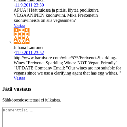
·
11.9.2011 23:30
APUA! Häät tulossa ja pitäisi löytää puolikuiva
VEGAANINEN kuohuviini. Mikä Freixenetin
kuohuviineistä on siis vegaaninen?
Vastaa
Juhana Lauronen
·
11.9.2011 23:52
http://www.barnivore.com/wine/575/Freixenet-Sparkling-
Wines "Freixenet Sparkling Wines: NOT Vegan Friendly"
"UPDATE Company Email: "Our wines are not suitable for
vegans since we use a clarifying agent that has egg whites. "
Vastaa
Jätä vastaus
Sähköpostiosoitettasi ei julkaista.