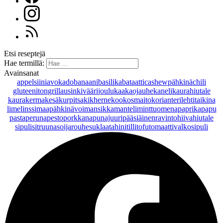
Etsi reseptejä
Hae termillä:
Avainsanat
appelsiini
avokado
banaani
basilika
bataatti
cashewpähkinä
chili
gluteeniton
grillaus
inkivääri
joulu
kaakaojauhe
kaneli
kaurahiutale
kaurakerma
kesäkurpitsa
kikherne
kookosmaito
korianteri
lehtitaikina
lime
linssi
maapähkinävoi
mansikka
manteli
minttu
omena
paprika
papu
pasta
peruna
pesto
porkkana
punajuuri
pääsiäinen
ravintohiivahiutale
sipuli
sitruuna
soijarouhe
suklaa
tahini
tilli
tofu
tomaatti
valkosipuli