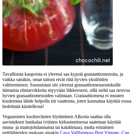
Tavallisista kaupoista ei yleensä saa kypsiä granaattiomenoita, ja
vaikka saisikin, omat taitoni eivät riitä hyvien yksilöiden
valitsemiseen. Suunnistan siis yleensä granaattiomenaostoksille
itämaisia elintarvikkeita myyvään liikkeeseen, sillä sieltä saa neuvoa
hyvien granaattiomenoiden valintaan. Granaattiomena ei muuten
kuulemma lähde helpolla irti vaatteista, joten kannattaa käyttää essua
hedelmää käsitellessä!
Vegaanisten kuohuviinien löytäminen Alkosta saattaa olla
aavistuksen hankalaa (viinien kirkastamisessa saatetaan käyttää
muna- ja maitojohdannaisia tai kalaliimaa), mutta erinäisten
nettilähteiden mukaan ainakin
Cava Vallformosa Brut Vintage
,
Can