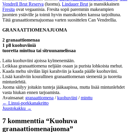
Vendrell Brut Reserva
(luomu),
Lindauer Brut
ja mansikkainen
Fresita
ovat vegaanisia. Fresita sopii paremmin makeampien
juomien ystäville ja toimii hyvin mansikoiden kanssa tarjoiltuna.
Tätä granaattiomenajuomaa varten suosittelen Can Vendrellia.
GRANAATTIOMENAJUOMA
2 granaattiomenaa
1 pll kuohuviiniä
tuoretta minttua tai sitruunamelissaa
Laita kuohuviini ajoissa kylmenemään.
Leikkaa granaattiomena neljään osaan ja purista lohkoista mehut.
Kaada mehu siivilän läpi karahviin ja kaada päälle kuohuviini.
Lisää karahviin kourallinen granaattiomenan siemeniä ja tuoreita
mintunlehtiä.
Juoma säilyy joitakin tunteja jääkaapissa, mutta lisää mintunlehdet
vasta hiukan ennen tarjoamista.
Avainsanat:
granaattiomena
/
kuohuviini
/
minttu
← Linssi-porkkanakeitto
Juustokakku →
7 kommenttia “Kuohuva
granaattiomenajuoma”