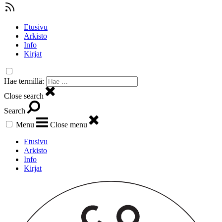
Etusivu
Arkisto
Info
Kirjat
Hae termillä:
Close search
Search
Menu
Close menu
Etusivu
Arkisto
Info
Kirjat