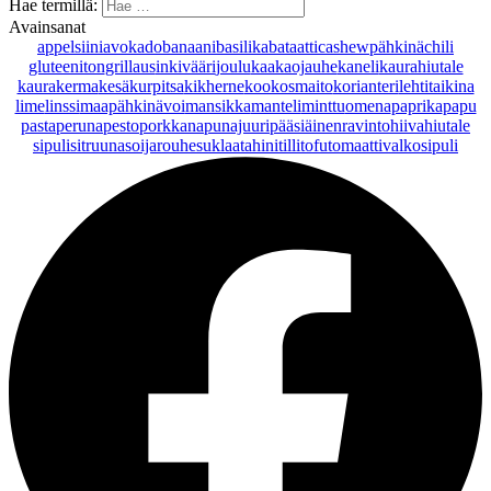
Hae termillä:
Avainsanat
appelsiini
avokado
banaani
basilika
bataatti
cashewpähkinä
chili
gluteeniton
grillaus
inkivääri
joulu
kaakaojauhe
kaneli
kaurahiutale
kaurakerma
kesäkurpitsa
kikherne
kookosmaito
korianteri
lehtitaikina
lime
linssi
maapähkinävoi
mansikka
manteli
minttu
omena
paprika
papu
pasta
peruna
pesto
porkkana
punajuuri
pääsiäinen
ravintohiivahiutale
sipuli
sitruuna
soijarouhe
suklaa
tahini
tilli
tofu
tomaatti
valkosipuli