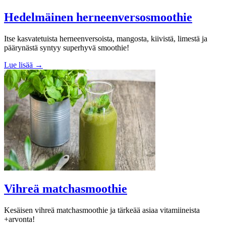
Hedelmäinen herneenversosmoothie
Itse kasvatetuista herneenversoista, mangosta, kiivistä, limestä ja
päärynästä syntyy superhyvä smoothie!
Lue lisää →
Vihreä matchasmoothie
Kesäisen vihreä matchasmoothie ja tärkeää asiaa vitamiineista
+arvonta!