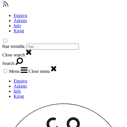
Etusivu
Arkisto
Info
Kirjat
Hae termillä:
Close search
Search
Menu
Close menu
Etusivu
Arkisto
Info
Kirjat