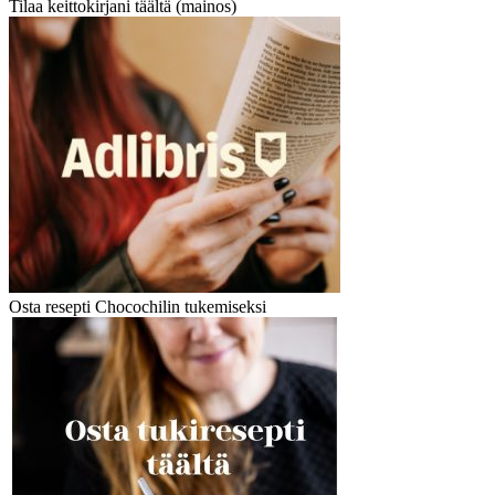
Tilaa keittokirjani täältä (mainos)
Osta resepti Chocochilin tukemiseksi