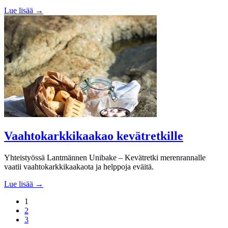
Lue lisää →
Vaahtokarkkikaakao kevätretkille
Yhteistyössä Lantmännen Unibake – Kevätretki merenrannalle
vaatii vaahtokarkkikaakaota ja helppoja eväitä.
Lue lisää →
1
2
3