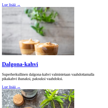
Lue lisää →
Dalgona-kahvi
Superherkullinen dalgona-kahvi valmistetaan vaahdottamalla
pikakahvi ihanaksi, paksuksi vaahdoksi.
Lue lisää →