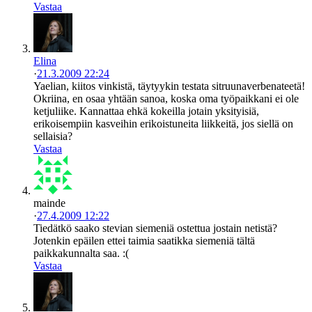
Vastaa
Elina
·
21.3.2009 22:24
Yaelian, kiitos vinkistä, täytyykin testata sitruunaverbenateetä!
Okriina, en osaa yhtään sanoa, koska oma työpaikkani ei ole
ketjuliike. Kannattaa ehkä kokeilla jotain yksityisiä,
erikoisempiin kasveihin erikoistuneita liikkeitä, jos siellä on
sellaisia?
Vastaa
mainde
·
27.4.2009 12:22
Tiedätkö saako stevian siemeniä ostettua jostain netistä?
Jotenkin epäilen ettei taimia saatikka siemeniä tältä
paikkakunnalta saa. :(
Vastaa