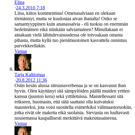
Elina
·
24.3.2010 7:18
Liisa, kiitos kommentista! Omenasalviaan en olekaan
törmännyt, mutta se kuulostaa aivan ihanalta! Onko se
samantyyppinen kuin ananassalvia - eli tuoksu on enemmän
hedelmäinen eikä niinkään salviamainen? Minullakaan ei
ainakaan vielä lähitulevaisuudessa ole toivoakaan omasta
pihasta, mutta kyllä tuo pienimuotoinen kasvattelu onnistuu
parvekkeellakin.
Vastaa
Tarja Kaltiomaa
·
20.8.2012 11:36
Ostin kesän alussa sitruunaverbenaa ja se on kasvanut ihan
hyvin. Olen käyttänyt sitä sämpylöiden päällä muiden yrttien
kanssa (juuston kera) sekä yrttiletuissa. Maistellessani sitä
erikseen, huomasin, että siitä saattaisi olla kuivatuksi
mausteeksi, jota voisi suositella esimerkiksi välimaastoruokiin,
jotka eivät ole makeita eikä suolaisia. Steviasta on luultavasti
nousemassa kaupallisesti merkittävä makeutusaineena.
Vastaa