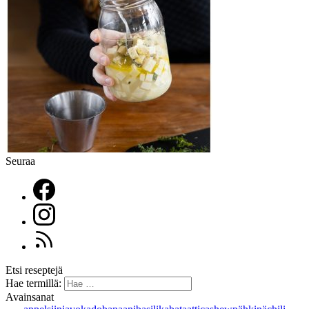
Seuraa
Etsi reseptejä
Hae termillä:
Avainsanat