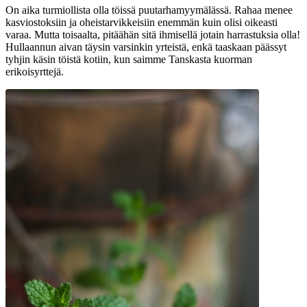
On aika turmiollista olla töissä puutarhamyymälässä. Rahaa menee
kasviostoksiin ja oheistarvikkeisiin enemmän kuin olisi oikeasti
varaa. Mutta toisaalta, pitäähän sitä ihmisellä jotain harrastuksia olla!
Hullaannun aivan täysin varsinkin yrteistä, enkä taaskaan päässyt
tyhjin käsin töistä kotiin, kun saimme Tanskasta kuorman
erikoisyrttejä.