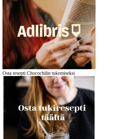
Osta resepti Chocochilin tukemiseksi