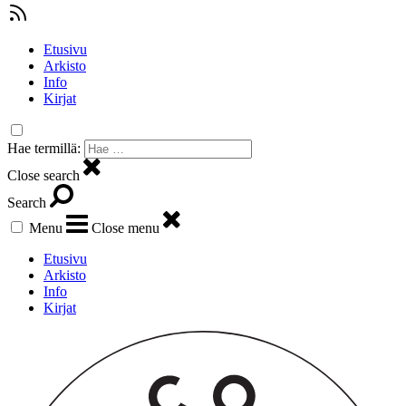
Etusivu
Arkisto
Info
Kirjat
Hae termillä:
Close search
Search
Menu
Close menu
Etusivu
Arkisto
Info
Kirjat