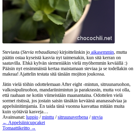
Steviasta (
Stevia rebaudiana)
kirjoittelinkin jo
aikasemmin
, mutta
päätin ostaa kyseistä kasvia nyt taimenakin, kun sitä kerran on
saatavilla. Ehkä kylvän siemeniäkin vielä myöhemmin keväällä :)
Pääsin nyt ensimmäistä kertaa maistamaan steviaa ja se todellakin on
makeaa! Ajattelin testata sitä tänään mojiton joukossa.
Jätin vielä töihin odottelemaan After eight -mintun, sitruunaruohon,
valkosipuliruohon, mandariinimintun ja parakrassin, mutta voi olla,
että raahaan ne kotiin viimeistään maanantaina. Odottelen vielä
sormet ristissä, jos jostain saisin tänäkin keväänä ananassalviaa ja
appelsiinitimjamia. En taida tänä vuonna kasvattaa mitään muita
kuin syötäviä kasveja…
Avainsanat:
luppio
/
minttu
/
sitruunaverbena
/
stevia
← Appelsiinicupcaket
Tomaattikeitto →