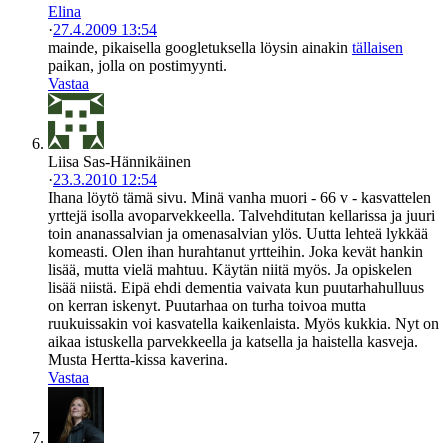
Elina
·
27.4.2009 13:54
mainde, pikaisella googletuksella löysin ainakin
tällaisen
paikan, jolla on postimyynti.
Vastaa
Liisa Sas-Hännikäinen
·
23.3.2010 12:54
Ihana löytö tämä sivu. Minä vanha muori - 66 v - kasvattelen
yrttejä isolla avoparvekkeella. Talvehditutan kellarissa ja juuri
toin ananassalvian ja omenasalvian ylös. Uutta lehteä lykkää
komeasti. Olen ihan hurahtanut yrtteihin. Joka kevät hankin
lisää, mutta vielä mahtuu. Käytän niitä myös. Ja opiskelen
lisää niistä. Eipä ehdi dementia vaivata kun puutarhahulluus
on kerran iskenyt. Puutarhaa on turha toivoa mutta
ruukuissakin voi kasvatella kaikenlaista. Myös kukkia. Nyt on
aikaa istuskella parvekkeella ja katsella ja haistella kasveja.
Musta Hertta-kissa kaverina.
Vastaa