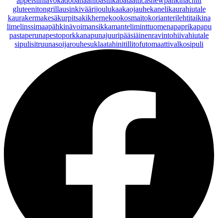
appelsiini
avokado
banaani
basilika
bataatti
cashewpähkinä
chili
gluteeniton
grillaus
inkivääri
joulu
kaakaojauhe
kaneli
kaurahiutale
kaurakerma
kesäkurpitsa
kikherne
kookosmaito
korianteri
lehtitaikina
lime
linssi
maapähkinävoi
mansikka
manteli
minttu
omena
paprika
papu
pasta
peruna
pesto
porkkana
punajuuri
pääsiäinen
ravintohiivahiutale
sipuli
sitruuna
soijarouhe
suklaa
tahini
tilli
tofu
tomaatti
valkosipuli