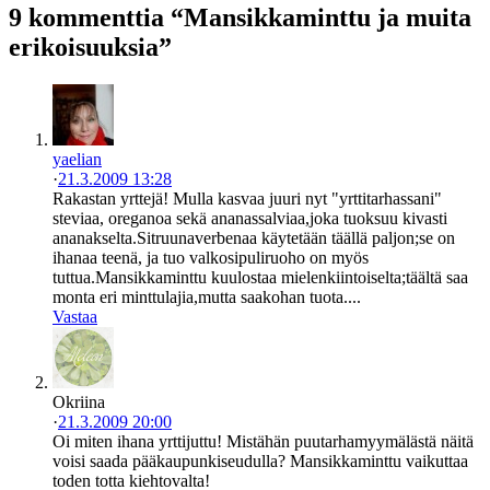
9 kommenttia “Mansikkaminttu ja muita
erikoisuuksia”
yaelian
·
21.3.2009 13:28
Rakastan yrttejä! Mulla kasvaa juuri nyt "yrttitarhassani"
steviaa, oreganoa sekä ananassalviaa,joka tuoksuu kivasti
ananakselta.Sitruunaverbenaa käytetään täällä paljon;se on
ihanaa teenä, ja tuo valkosipuliruoho on myös
tuttua.Mansikkaminttu kuulostaa mielenkiintoiselta;täältä saa
monta eri minttulajia,mutta saakohan tuota....
Vastaa
Okriina
·
21.3.2009 20:00
Oi miten ihana yrttijuttu! Mistähän puutarhamyymälästä näitä
voisi saada pääkaupunkiseudulla? Mansikkaminttu vaikuttaa
toden totta kiehtovalta!