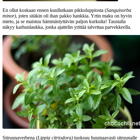
En ollut koskaan ennen kuullutkaan pikkuluppiosta (
Sanguisorba
minor)
, joten sitäkin oli ihan pakko hankkia. Yrtin maku on hyvin
mieto, ja se maistuu hämmästyttävän paljon kurkulta! Taustalla
näkyy karhunlaukka, jonka ajattelin yrittää talvettaa parvekkeella.
Sitruunaverbena (
Lippia citriodora)
tuoksuu huumaavasti sitruunalle