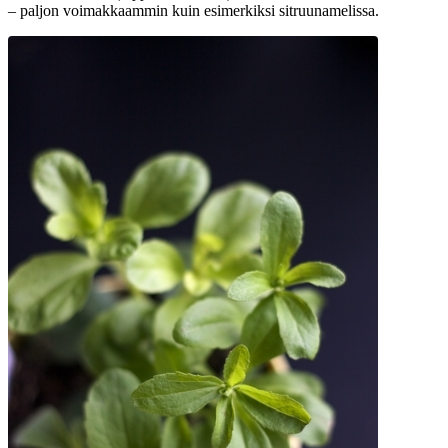
– paljon voimakkaammin kuin esimerkiksi sitruunamelissa.