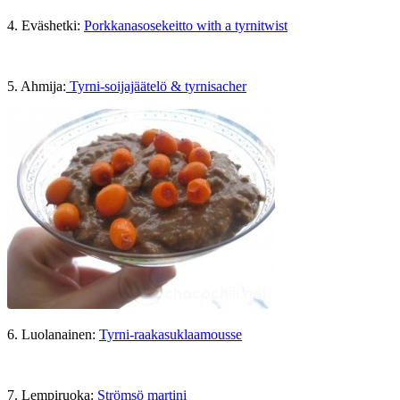
4. Eväshetki:
Porkkanasosekeitto with a tyrnitwist
5. Ahmija:
Tyrni-soijajäätelö & tyrnisacher
6. Luolanainen:
Tyrni-raakasuklaamousse
7. Lempiruoka:
Strömsö martini