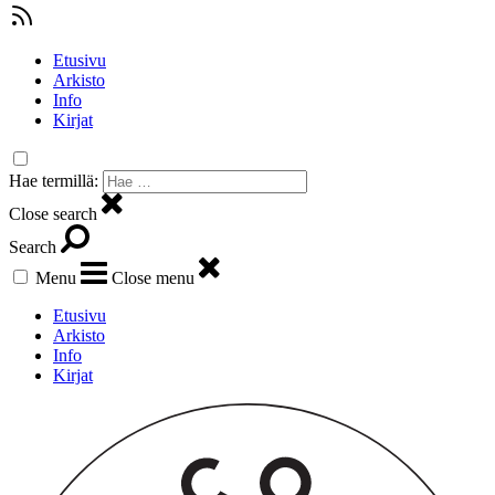
Etusivu
Arkisto
Info
Kirjat
Hae termillä:
Close search
Search
Menu
Close menu
Etusivu
Arkisto
Info
Kirjat