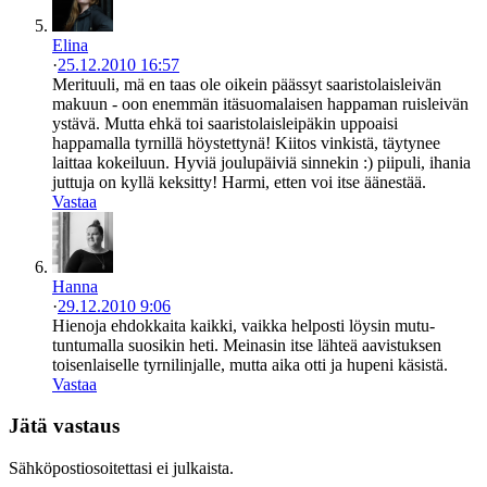
Elina
·
25.12.2010 16:57
Merituuli, mä en taas ole oikein päässyt saaristolaisleivän
makuun - oon enemmän itäsuomalaisen happaman ruisleivän
ystävä. Mutta ehkä toi saaristolaisleipäkin uppoaisi
happamalla tyrnillä höystettynä! Kiitos vinkistä, täytynee
laittaa kokeiluun. Hyviä joulupäiviä sinnekin :) piipuli, ihania
juttuja on kyllä keksitty! Harmi, etten voi itse äänestää.
Vastaa
Hanna
·
29.12.2010 9:06
Hienoja ehdokkaita kaikki, vaikka helposti löysin mutu-
tuntumalla suosikin heti. Meinasin itse lähteä aavistuksen
toisenlaiselle tyrnilinjalle, mutta aika otti ja hupeni käsistä.
Vastaa
Jätä vastaus
Sähköpostiosoitettasi ei julkaista.