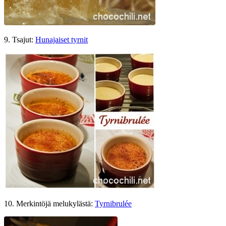
9. Tsajut:
Hunajaiset tyrnit
10. Merkintöjä melukylästä:
Tyrnibrulée