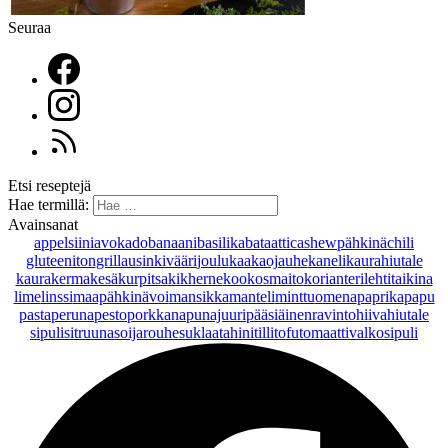
Seuraa
Etsi reseptejä
Hae termillä:
Avainsanat
appelsiini
avokado
banaani
basilika
bataatti
cashewpähkinä
chili
gluteeniton
grillaus
inkivääri
joulu
kaakaojauhe
kaneli
kaurahiutale
kaurakerma
kesäkurpitsa
kikherne
kookosmaito
korianteri
lehtitaikina
lime
linssi
maapähkinävoi
mansikka
manteli
minttu
omena
paprika
papu
pasta
peruna
pesto
porkkana
punajuuri
pääsiäinen
ravintohiivahiutale
sipuli
sitruuna
soijarouhe
suklaa
tahini
tilli
tofu
tomaatti
valkosipuli