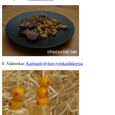
8. Äijäruokaa:
Karitsankyljykset tyrnikastikkeessa