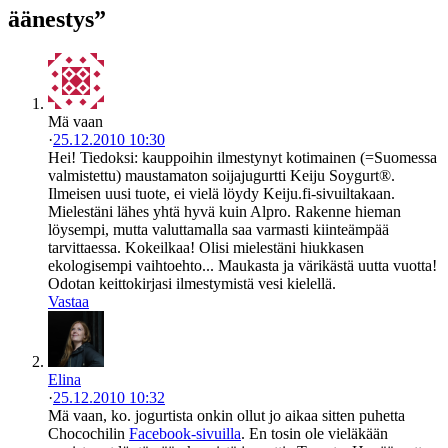
äänestys”
Mä vaan
·
25.12.2010 10:30
Hei! Tiedoksi: kauppoihin ilmestynyt kotimainen (=Suomessa
valmistettu) maustamaton soijajugurtti Keiju Soygurt®.
Ilmeisen uusi tuote, ei vielä löydy Keiju.fi-sivuiltakaan.
Mielestäni lähes yhtä hyvä kuin Alpro. Rakenne hieman
löysempi, mutta valuttamalla saa varmasti kiinteämpää
tarvittaessa. Kokeilkaa! Olisi mielestäni hiukkasen
ekologisempi vaihtoehto... Maukasta ja värikästä uutta vuotta!
Odotan keittokirjasi ilmestymistä vesi kielellä.
Vastaa
Elina
·
25.12.2010 10:32
Mä vaan, ko. jogurtista onkin ollut jo aikaa sitten puhetta
Chocochilin
Facebook-sivuilla
. En tosin ole vieläkään