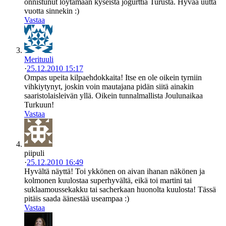
onnistunut löytämään kyseistä jogurttia Turusta. Hyvää uutta
vuotta sinnekin :)
Vastaa
Merituuli
·
25.12.2010 15:17
Ompas upeita kilpaehdokkaita! Itse en ole oikein tyrniin
vihkiytynyt, joskin voin mautajana pidän siitä ainakin
saaristolaisleivän yllä. Oikein tunnalmallista Joulunaikaa
Turkuun!
Vastaa
piipuli
·
25.12.2010 16:49
Hyvältä näyttä! Toi ykkönen on aivan ihanan näkönen ja
kolmonen kuulostaa superhyvältä, eikä toi martini tai
suklaamoussekakku tai sacherkaan huonolta kuulosta! Tässä
pitäis saada äänestää useampaa :)
Vastaa