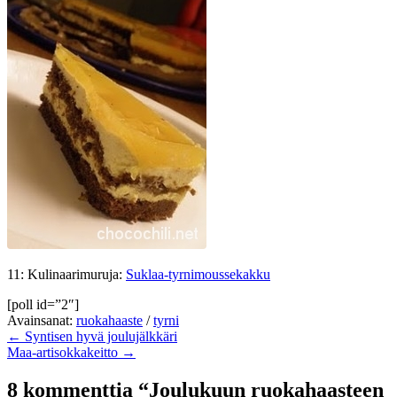
11: Kulinaarimuruja:
Suklaa-tyrnimoussekakku
[poll id=”2″]
Avainsanat:
ruokahaaste
/
tyrni
← Syntisen hyvä joulujälkkäri
Maa-artisokkakeitto →
8 kommenttia “Joulukuun ruokahaasteen