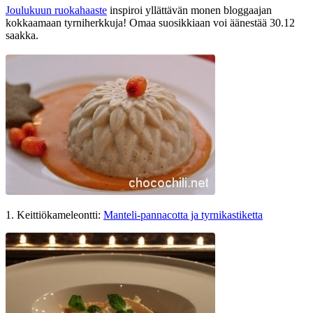
Joulukuun ruokahaaste
inspiroi yllättävän monen bloggaajan
kokkaamaan tyrniherkkuja! Omaa suosikkiaan voi äänestää 30.12
saakka.
1. Keittiökameleontti:
Manteli-pannacotta ja tyrnikastiketta