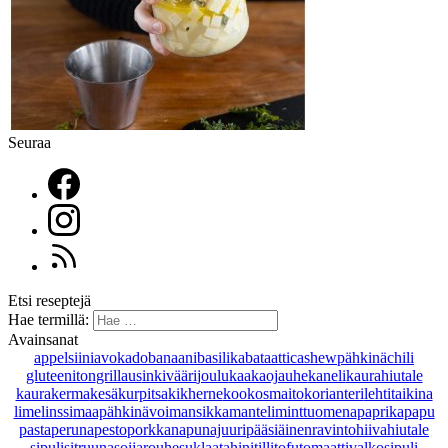
Seuraa
Etsi reseptejä
Hae termillä:
Avainsanat
appelsiini
avokado
banaani
basilika
bataatti
cashewpähkinä
chili
gluteeniton
grillaus
inkivääri
joulu
kaakaojauhe
kaneli
kaurahiutale
kaurakerma
kesäkurpitsa
kikherne
kookosmaito
korianteri
lehtitaikina
lime
linssi
maapähkinävoi
mansikka
manteli
minttu
omena
paprika
papu
pasta
peruna
pesto
porkkana
punajuuri
pääsiäinen
ravintohiivahiutale
sipuli
sitruuna
soijarouhe
suklaa
tahini
tilli
tofu
tomaatti
valkosipuli