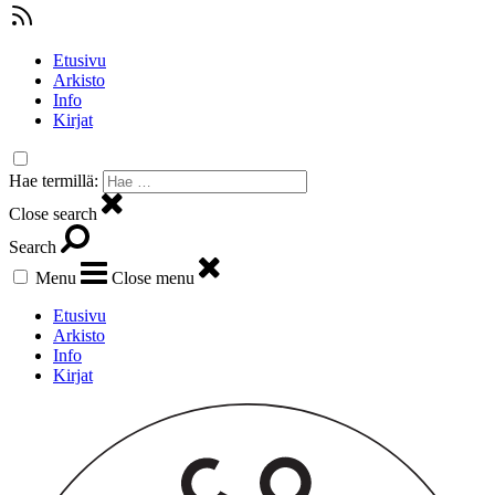
Etusivu
Arkisto
Info
Kirjat
Hae termillä:
Close search
Search
Menu
Close menu
Etusivu
Arkisto
Info
Kirjat