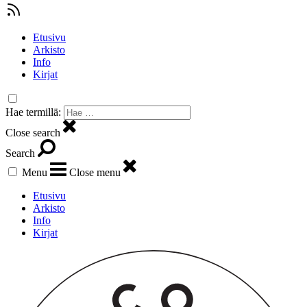
Etusivu
Arkisto
Info
Kirjat
Hae termillä:
Close search
Search
Menu
Close menu
Etusivu
Arkisto
Info
Kirjat