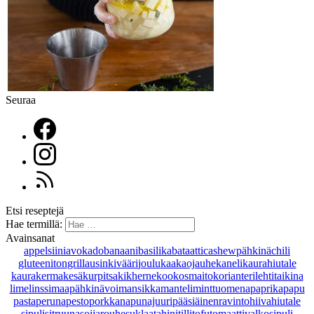
Seuraa
Etsi reseptejä
Hae termillä:
Avainsanat
appelsiini
avokado
banaani
basilika
bataatti
cashewpähkinä
chili
gluteeniton
grillaus
inkivääri
joulu
kaakaojauhe
kaneli
kaurahiutale
kaurakerma
kesäkurpitsa
kikherne
kookosmaito
korianteri
lehtitaikina
lime
linssi
maapähkinävoi
mansikka
manteli
minttu
omena
paprika
papu
pasta
peruna
pesto
porkkana
punajuuri
pääsiäinen
ravintohiivahiutale
sipuli
sitruuna
soijarouhe
suklaa
tahini
tilli
tofu
tomaatti
valkosipuli