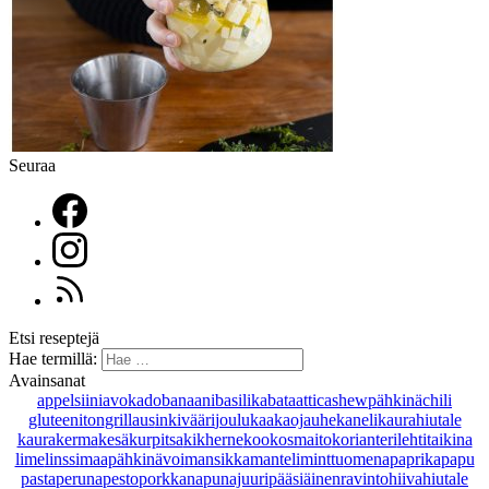
Seuraa
Etsi reseptejä
Hae termillä:
Avainsanat
appelsiini
avokado
banaani
basilika
bataatti
cashewpähkinä
chili
gluteeniton
grillaus
inkivääri
joulu
kaakaojauhe
kaneli
kaurahiutale
kaurakerma
kesäkurpitsa
kikherne
kookosmaito
korianteri
lehtitaikina
lime
linssi
maapähkinävoi
mansikka
manteli
minttu
omena
paprika
papu
pasta
peruna
pesto
porkkana
punajuuri
pääsiäinen
ravintohiivahiutale