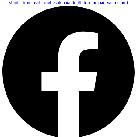
sipuli
sitruuna
soijarouhe
suklaa
tahini
tilli
tofu
tomaatti
valkosipuli