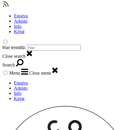
Etusivu
Arkisto
Info
Kirjat
Hae termillä:
Close search
Search
Menu
Close menu
Etusivu
Arkisto
Info
Kirjat