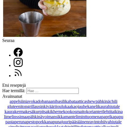
Seuraa
Etsi reseptejä
Hae termillä:
Avainsanat
appelsiini
avokado
banaani
basilika
bataatti
cashewpähkinä
chili
gluteeniton
grillaus
inkivääri
joulu
kaakaojauhe
kaneli
kaurahiutale
kaurakerma
kesäkurpitsa
kikherne
kookosmaito
korianteri
lehtitaikina
lime
linssi
maapähkinävoi
mansikka
manteli
minttu
omena
paprika
papu
pasta
peruna
pesto
porkkana
punajuuri
pääsiäinen
ravintohiivahiutale
sipuli
sitruuna
soijarouhe
suklaa
tahini
tilli
tofu
tomaatti
valkosipuli