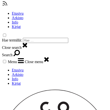
Etusivu
Arkisto
Info
Kirjat
Hae termillä:
Close search
Search
Menu
Close menu
Etusivu
Arkisto
Info
Kirjat