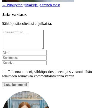
← Puputytön juhlakirja ja french toast
Jätä vastaus
Sähköpostiosoitettasi ei julkaista.
Tallenna nimeni, sähköpostiosoitteeni ja sivustoni tähän
selaimeen seuraavaa kommentointikertaa varten.