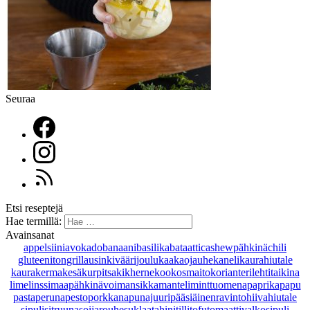
Seuraa
Etsi reseptejä
Hae termillä:
Avainsanat
appelsiini
avokado
banaani
basilika
bataatti
cashewpähkinä
chili
gluteeniton
grillaus
inkivääri
joulu
kaakaojauhe
kaneli
kaurahiutale
kaurakerma
kesäkurpitsa
kikherne
kookosmaito
korianteri
lehtitaikina
lime
linssi
maapähkinävoi
mansikka
manteli
minttu
omena
paprika
papu
pasta
peruna
pesto
porkkana
punajuuri
pääsiäinen
ravintohiivahiutale
sipuli
sitruuna
soijarouhe
suklaa
tahini
tilli
tofu
tomaatti
valkosipuli