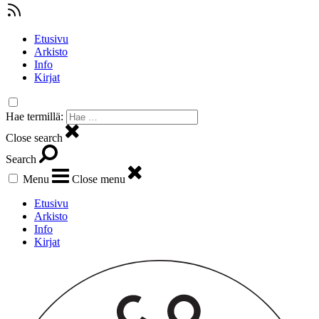
Etusivu
Arkisto
Info
Kirjat
Hae termillä:
Close search
Search
Menu
Close menu
Etusivu
Arkisto
Info
Kirjat