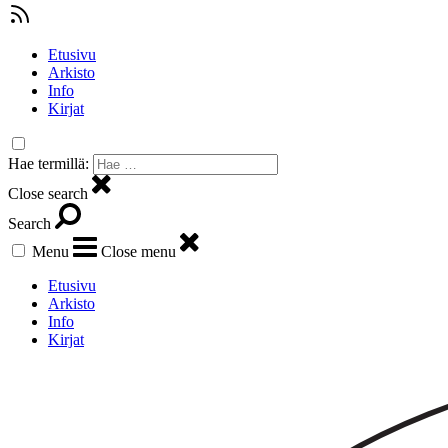
Etusivu
Arkisto
Info
Kirjat
Hae termillä:
Close search
Search
Menu
Close menu
Etusivu
Arkisto
Info
Kirjat