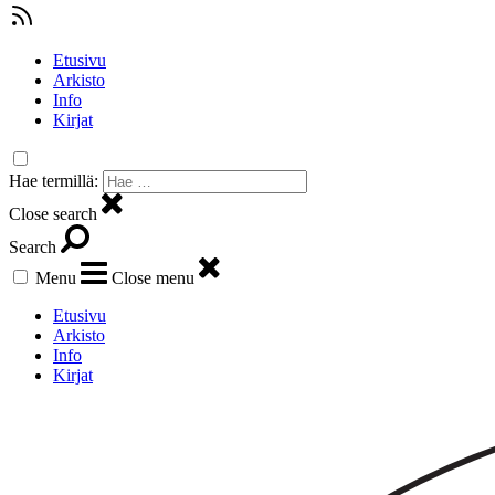
Etusivu
Arkisto
Info
Kirjat
Hae termillä:
Close search
Search
Menu
Close menu
Etusivu
Arkisto
Info
Kirjat