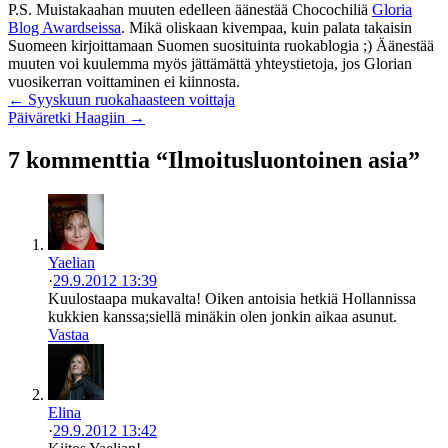
P.S. Muistakaahan muuten edelleen äänestää Chocochiliä
Gloria
Blog Awardseissa
. Mikä oliskaan kivempaa, kuin palata takaisin
Suomeen kirjoittamaan Suomen suosituinta ruokablogia ;) Äänestää
muuten voi kuulemma myös jättämättä yhteystietoja, jos Glorian
vuosikerran voittaminen ei kiinnosta.
← Syyskuun ruokahaasteen voittaja
Päiväretki Haagiin →
7 kommenttia “Ilmoitusluontoinen asia”
Yaelian
·
29.9.2012 13:39
Kuulostaapa mukavalta! Oiken antoisia hetkiä Hollannissa
kukkien kanssa;siellä minäkin olen jonkin aikaa asunut.
Vastaa
Elina
·
29.9.2012 13:42