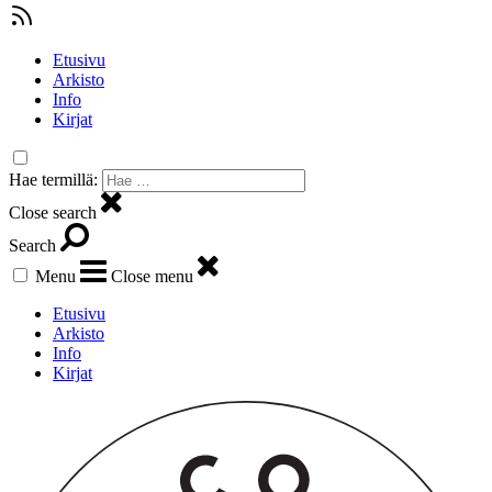
Etusivu
Arkisto
Info
Kirjat
Hae termillä:
Close search
Search
Menu
Close menu
Etusivu
Arkisto
Info
Kirjat