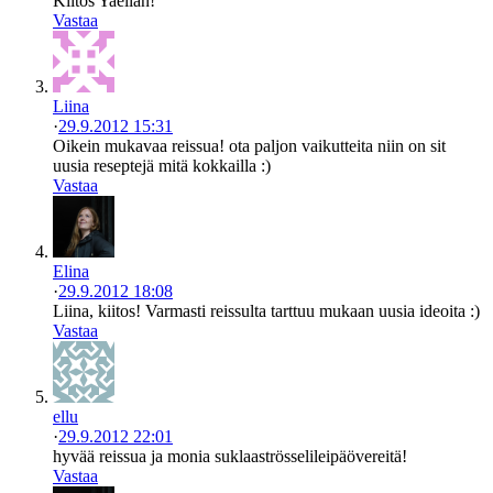
Kiitos Yaelian!
Vastaa
Liina
·
29.9.2012 15:31
Oikein mukavaa reissua! ota paljon vaikutteita niin on sit
uusia reseptejä mitä kokkailla :)
Vastaa
Elina
·
29.9.2012 18:08
Liina, kiitos! Varmasti reissulta tarttuu mukaan uusia ideoita :)
Vastaa
ellu
·
29.9.2012 22:01
hyvää reissua ja monia suklaaströsselileipäövereitä!
Vastaa