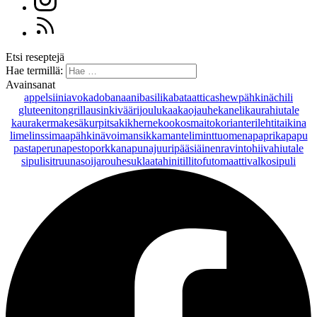
Etsi reseptejä
Hae termillä:
Avainsanat
appelsiini
avokado
banaani
basilika
bataatti
cashewpähkinä
chili
gluteeniton
grillaus
inkivääri
joulu
kaakaojauhe
kaneli
kaurahiutale
kaurakerma
kesäkurpitsa
kikherne
kookosmaito
korianteri
lehtitaikina
lime
linssi
maapähkinävoi
mansikka
manteli
minttu
omena
paprika
papu
pasta
peruna
pesto
porkkana
punajuuri
pääsiäinen
ravintohiivahiutale
sipuli
sitruuna
soijarouhe
suklaa
tahini
tilli
tofu
tomaatti
valkosipuli