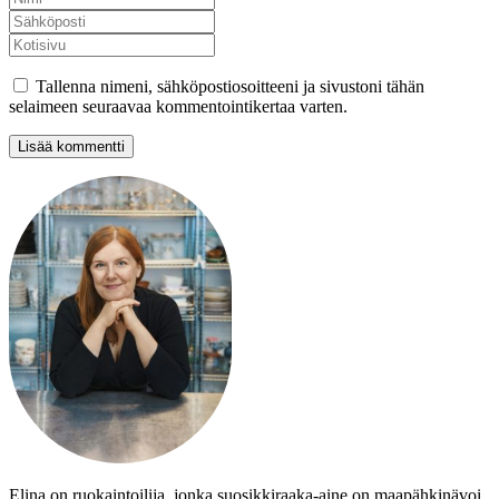
Tallenna nimeni, sähköpostiosoitteeni ja sivustoni tähän
selaimeen seuraavaa kommentointikertaa varten.
Elina on ruokaintoilija, jonka suosikkiraaka-aine on maapähkinävoi.