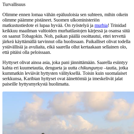
Turvallisuus
Olimme ennen lomaa vähän epäluuloisia sen suhteen, mihin oikein
olimme päämme pistäneet. Suomen ulkoministeriön
matkustustiedote ei lupaa hyvää. On ryöstelyä ja
murhia
! Trinidad
keikkuu maailman valtioiden murhatilastojen kärjessä ja osansa siitä
on saanut Tobagokin. Noh, paikan päällä osoittautui, ettei tervettä
järkeä käyttämällä tarvinnut olla huolissaan. Paikalliset olivat todella
ystävällisiä ja avuliaita, eikä saarella ollut kertaakaan sellainen olo,
että pitäisi olla peloissaan.
Hyttyset olivat ainoa asia, joka pani jännittämään. Saarella esiintyy
kahta eri kuumetautia, dengueta ja uutta
chikungunya –
tautia, jotka
kummatkin leviävät hyttysten välityksellä. Toisin kuin suomalaiset
serkkunsa, Karibian hyttyset ovat äänettömiä ja imeskelivät jalat
paiseille hyttysmyrkystä huolimatta.