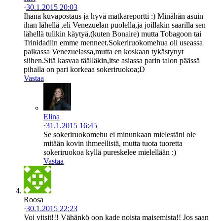
·
30.1.2015 20:03
Ihana kuvapostaus ja hyvä matkareportti :) Minähän asuin
ihan lähellä ,eli Venezuelan puolella,ja joillakin saarilla sen
lähellä tulikin käytyä,(kuten Bonaire) mutta Tobagoon tai
Trinidadiin emme menneet.Sokeriruokomehua oli useassa
paikassa Venezuelassa,mutta en koskaan tykästynyt
siihen.Sitä kasvaa täälläkin,itse asiassa parin talon päässä
pihalla on pari korkeaa sokeriruokoa;D
Vastaa
Elina
·
31.1.2015 16:45
Se sokeriruokomehu ei minunkaan mielestäni ole
mitään kovin ihmeellistä, mutta tuota tuoretta
sokeriruokoa kyllä pureskelee mielellään :)
Vastaa
Roosa
·
30.1.2015 22:23
Voi vitsit!!! Vähänkö oon kade noista maisemista!! Jos saan