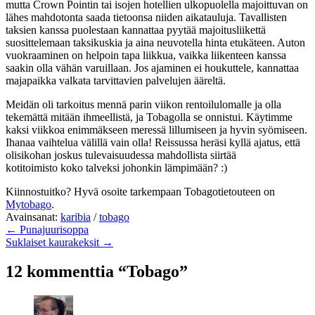
mutta Crown Pointin tai isojen hotellien ulkopuolella majoittuvan on
lähes mahdotonta saada tietoonsa niiden aikatauluja. Tavallisten
taksien kanssa puolestaan kannattaa pyytää majoitusliikettä
suosittelemaan taksikuskia ja aina neuvotella hinta etukäteen. Auton
vuokraaminen on helpoin tapa liikkua, vaikka liikenteen kanssa
saakin olla vähän varuillaan. Jos ajaminen ei houkuttele, kannattaa
majapaikka valkata tarvittavien palvelujen ääreltä.
Meidän oli tarkoitus mennä parin viikon rentoilulomalle ja olla
tekemättä mitään ihmeellistä, ja Tobagolla se onnistui. Käytimme
kaksi viikkoa enimmäkseen meressä lillumiseen ja hyvin syömiseen.
Ihanaa vaihtelua välillä vain olla! Reissussa heräsi kyllä ajatus, että
olisikohan joskus tulevaisuudessa mahdollista siirtää
kotitoimisto koko talveksi johonkin lämpimään? :)
Kiinnostuitko? Hyvä osoite tarkempaan Tobagotietouteen on
Mytobago
.
Avainsanat:
karibia
/
tobago
← Punajuurisoppa
Suklaiset kaurakeksit →
12 kommenttia “Tobago”