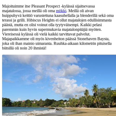
Majoituimme itse Pleasant Prospect -kylässä sijaitsevassa
majatalossa, jossa meillä oli oma
mökki
. Meillä oli aivan
huippuhyvä keittiö varustettuna kaasuhellalla ja blenderillä sekä oma
terassi ja grilli. Hibiscus Heights ei ollut majatalojen edullisimmasta
päästä, mutta en olisi voinut olla tyytyväisempi. Kaikki pelasi
paremmin kuin hyvin supermukavia majatalonpitäjiä myöten.
Viereisessä kylässä oli vielä kaikki tarvittavat palvelut.
Majapaikkamme oli myös kivenheiton päässä Stonehaven Baysta,
joka oli ihan mainio uimaranta. Ruuhka-aikaan kilometrin pituisella
biitsillä oli noin 20 ihmistä!