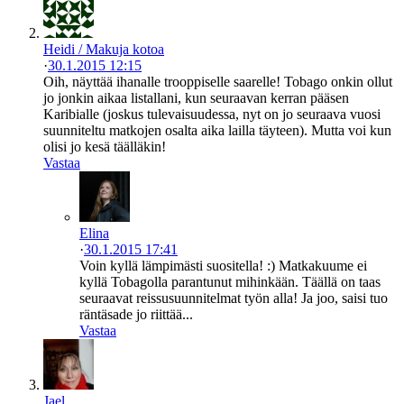
Heidi / Makuja kotoa
·
30.1.2015 12:15
Oih, näyttää ihanalle trooppiselle saarelle! Tobago onkin ollut
jo jonkin aikaa listallani, kun seuraavan kerran pääsen
Karibialle (joskus tulevaisuudessa, nyt on jo seuraava vuosi
suunniteltu matkojen osalta aika lailla täyteen). Mutta voi kun
olisi jo kesä täälläkin!
Vastaa
Elina
·
30.1.2015 17:41
Voin kyllä lämpimästi suositella! :) Matkakuume ei
kyllä Tobagolla parantunut mihinkään. Täällä on taas
seuraavat reissusuunnitelmat työn alla! Ja joo, saisi tuo
räntäsade jo riittää...
Vastaa
Jael