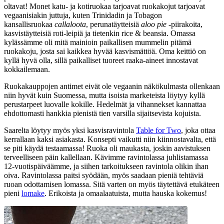
oltavat! Monet katu- ja kotiruokaa tarjoavat ruokakojut tarjoavat
vegaanisiakin juttuja, kuten Trinidadin ja Tobagon
kansallisruokaa
callaloota
, perunatäytteisiä
aloo pie
-piirakoita,
kasvistäytteisiä roti-leipiä ja tietenkin rice & beansia. Omassa
kylässämme oli mitä mainioin paikallisen mummelin pitämä
ruokakoju, josta sai kaikkea hyvää kasvismättöä. Oma keittiö on
kyllä hyvä olla, sillä paikalliset tuoreet raaka-aineet innostavat
kokkailemaan.
Ruokakauppojen antimet eivät ole vegaanin näkökulmasta ollenkaan
niin hyvät kuin Suomessa, mutta isoista marketeista löytyy kyllä
perustarpeet luovalle kokille. Hedelmät ja vihannekset kannattaa
ehdottomasti hankkia pienistä tien varsilla sijaitsevista kojuista.
Saarelta löytyy myös yksi kasvisravintola
Table for Two
, joka ottaa
kerrallaan kaksi asiakasta. Konsepti vaikutti niin kiinnostavalta, että
se piti käydä testaamassa! Ruoka oli maukasta, joskin aavistuksen
terveelliseen päin kallellaan. Kävimme ravintolassa juhlistamassa
12-vuotispäiväämme, ja siihen tarkoitukseen ravintola olikin ihan
oiva. Ravintolassa paitsi syödään, myös saadaan pieniä tehtäviä
ruoan odottamisen lomassa. Sitä varten on myös täytettävä etukäteen
pieni
lomake
. Erikoista ja omaalaatuista, mutta hauska kokemus!