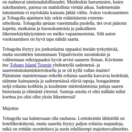
on mahtavat uimismahdollisuudet. Muidenkin harrastusten, kuten
sukeltamisen, parissa on mahdollista viettää aikaa. Sademetsään
tutustumista ei myöskään kannata jättää väliin. Auton vuokraaminen
ja Tobagolla ajaminen käy sekin eräänlaisesta extreme-
urheilusta. Tobagolla ajetaan vasemmalla puolella, tiet ovat pääosin
kapeita, mutkaisia ja huonokuntoisia ja paikallinen
liikennekäyttäytyminen on melko vapaamuotoista. Silti auton
vuokraaminen on hyvä tapa nähdä saarta.
Tobagolta löytyy jos jonkunlaista oppaaksi itseään tyrkyttävää,
mutta suosittelen tutustumaan Tripadvisorin suosituksiin ja
valitsemaan retkioppaaksi hyvät arviot saaneen firman. Kävimme
itse
Tobago Island Toursin
yhdistetyllä sademetsä- ja
saareentutustumiskierroksella ja se oli kyllä vallan mainio!
Pääsimme maistelemaan retkellä erilaisia saarella kasvavia hedelmiä,
näimme kaimaaneja ja sademetsässä eläviä rapuja, bongasimme
neljä erilaista kolibiria ja kuulimme mielenkiintoisia juttuja saaren
historiasta ja elämästä yleensä. Samoja asioita ei olisi millään tullut
koettua jos olisi ollut yksin liikenteessä!
Majoitus
Tobagolla saa halutessaan olla rauhassa. Lentokentän lähistöllä on
hotellikeskittymä, mutta saarelta löytyy paljon erilaisia majataloja,
mikä on erittäin suositeltava ja usein edullisempi majoitusvaihtoehto.