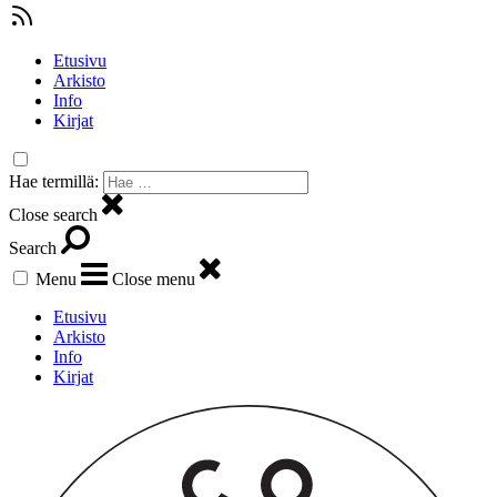
Etusivu
Arkisto
Info
Kirjat
Hae termillä:
Close search
Search
Menu
Close menu
Etusivu
Arkisto
Info
Kirjat