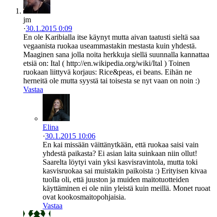
jm
·
30.1.2015 0:09
En ole Karibialla itse käynyt mutta aivan taatusti sieltä saa
vegaanista ruokaa useammastakin mestasta kuin yhdestä.
Maaginen sana jolla noita herkkuja siellä suunnalla kannattaa
etsiä on: Ital ( http://en.wikipedia.org/wiki/Ital ) Toinen
ruokaan liittyvä korjaus: Rice&peas, ei beans. Eihän ne
herneitä ole mutta syystä tai toisesta se nyt vaan on noin :)
Vastaa
Elina
·
30.1.2015 10:06
En kai missään väittänytkään, että ruokaa saisi vain
yhdestä paikasta? Ei asian laita suinkaan niin ollut!
Saarelta löytyi vain yksi kasvisravintola, mutta toki
kasvisruokaa sai muistakin paikoista :) Erityisen kivaa
tuolla oli, että juuston ja muiden maitotuotteiden
käyttäminen ei ole niin yleistä kuin meillä. Monet ruoat
ovat kookosmaitopohjaisia.
Vastaa