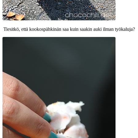
Tiesitkö, että kookospähkinän saa kuin saakin auki ilman työkaluja?