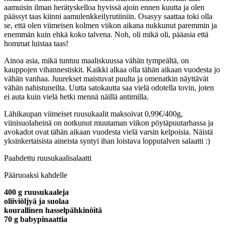
aamuisin ilman herätyskelloa hyvissä ajoin ennen kuutta ja olen
päässyt taas kiinni aamulenkkeilyrutiiniin. Osasyy saattaa toki olla
se, että olen viimeisen kolmen viikon aikana nukkunut paremmin ja
enemmän kuin ehkä koko talvena. Noh, oli mikä oli, pääasia että
hommat luistaa taas!
Ainoa asia, mikä tuntuu maaliskuussa vähän tympeältä, on
kauppojen vihannestiskit. Kaikki alkaa olla tähän aikaan vuodesta jo
vähän vanhaa. Juurekset maistuvat puulta ja omenatkin näyttävät
vähän nahistuneilta. Uutta satokautta saa vielä odotella tovin, joten
ei auta kuin vielä hetki mennä näillä antimilla.
Lähikaupan viimeiset ruusukaalit maksoivat 0,99€/400g,
viinisuolaheinä on notkunut muutaman viikon pöytäpuutarhassa ja
avokadot ovat tähän aikaan vuodesta vielä varsin kelpoisia. Näistä
yksinkertaisista aineista syntyi ihan loistava lopputalven salaatti :)
Paahdettu ruusukaalisalaatti
Pääruoaksi kahdelle
400 g ruusukaaleja
oliiviöljyä ja suolaa
kourallinen hasselpähkinöitä
70 g babypinaattia