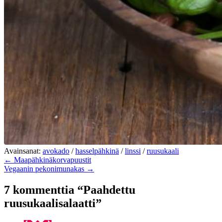
Avainsanat:
avokado
/
hasselpähkinä
/
linssi
/
ruusukaali
← Maapähkinäkorvapuustit
Vegaanin pekonimunakas →
7 kommenttia “Paahdettu
ruusukaalisalaatti”