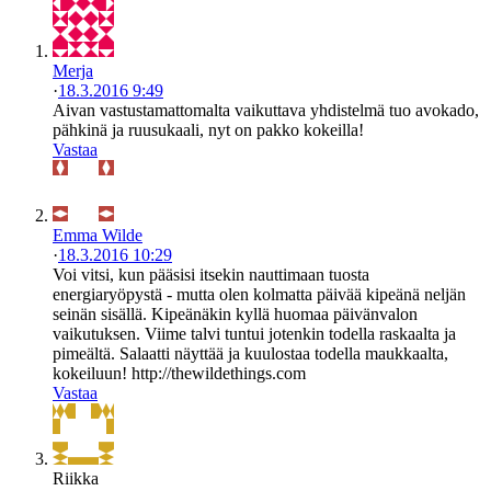
Merja
·
18.3.2016 9:49
Aivan vastustamattomalta vaikuttava yhdistelmä tuo avokado,
pähkinä ja ruusukaali, nyt on pakko kokeilla!
Vastaa
Emma Wilde
·
18.3.2016 10:29
Voi vitsi, kun pääsisi itsekin nauttimaan tuosta
energiaryöpystä - mutta olen kolmatta päivää kipeänä neljän
seinän sisällä. Kipeänäkin kyllä huomaa päivänvalon
vaikutuksen. Viime talvi tuntui jotenkin todella raskaalta ja
pimeältä. Salaatti näyttää ja kuulostaa todella maukkaalta,
kokeiluun! http://thewildethings.com
Vastaa
Riikka