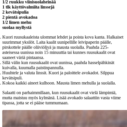
1/2 ruukku viinisuolaheinää
1 tlk käyttövalmiita linssejä
2 kevätsipulia
2 pientä avokadoa
1/2 limen mehu
suolaa myllystä
Kuori ruusukaaleista ulommat lehdet ja poista kova kanta. Halkaiset
suurimmat yksilöt. Laita kaalit uunipellille leivipaperin päälle,
pirskottele päälle oliiviöljyä ja mausta suolalla. Paahda 225-
asteisessa uunissa noin 15 minuuttia tai kunnes ruusukaalit ovat
saaneet väriä pintaansa.
Sillä välin kun ruusukaalit ovat uunissa, paahda hasselpähkinät
kuivalla, kuumalla paistinpannulla.
Huuhtele ja valuta linssit. Kuori ja paloittele avokadot. Silppua
kevätsipuli.
Kokoa kaikki aineet kulhoon. Mausta limen mehulla ja suolalla.
Salaatti on parhaimmillaan, kun ruusukaalit ovat vielä lämpimiä,
mutta maistuu myös kylmänä. Lisää avokado salaattiin vasta viime
tipassa, jotta se ei pääse tummumaan.