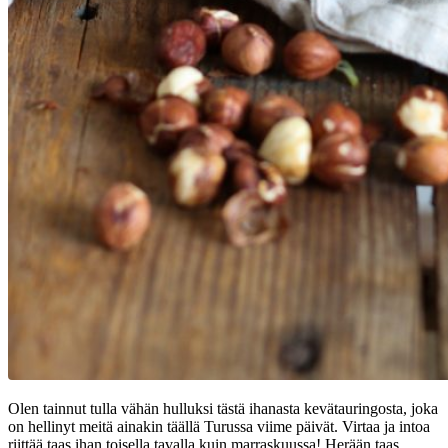
Olen tainnut tulla vähän hulluksi tästä ihanasta kevätauringosta, joka
on hellinyt meitä ainakin täällä Turussa viime päivät. Virtaa ja intoa
riittää taas ihan toisella tavalla kuin marraskuussa! Herään taas