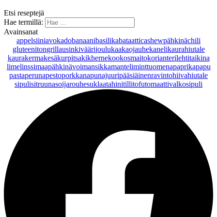
Etsi reseptejä
Hae termillä:
Avainsanat
appelsiini
avokado
banaani
basilika
bataatti
cashewpähkinä
chili
gluteeniton
grillaus
inkivääri
joulu
kaakaojauhe
kaneli
kaurahiutale
kaurakerma
kesäkurpitsa
kikherne
kookosmaito
korianteri
lehtitaikina
lime
linssi
maapähkinävoi
mansikka
manteli
minttu
omena
paprika
papu
pasta
peruna
pesto
porkkana
punajuuri
pääsiäinen
ravintohiivahiutale
sipuli
sitruuna
soijarouhe
suklaa
tahini
tilli
tofu
tomaatti
valkosipuli