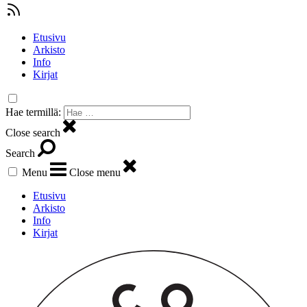
Etusivu
Arkisto
Info
Kirjat
Hae termillä:
Close search
Search
Menu
Close menu
Etusivu
Arkisto
Info
Kirjat