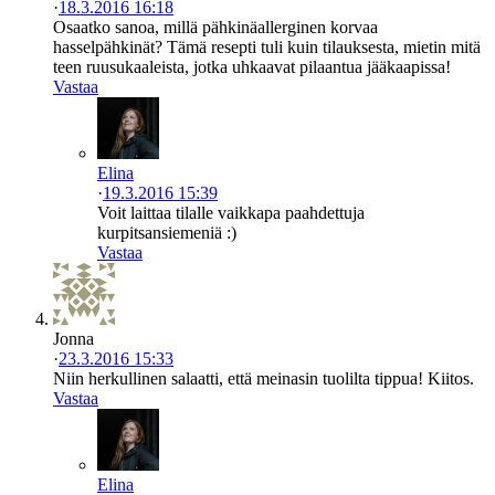
·
18.3.2016 16:18
Osaatko sanoa, millä pähkinäallerginen korvaa
hasselpähkinät? Tämä resepti tuli kuin tilauksesta, mietin mitä
teen ruusukaaleista, jotka uhkaavat pilaantua jääkaapissa!
Vastaa
Elina
·
19.3.2016 15:39
Voit laittaa tilalle vaikkapa paahdettuja
kurpitsansiemeniä :)
Vastaa
Jonna
·
23.3.2016 15:33
Niin herkullinen salaatti, että meinasin tuolilta tippua! Kiitos.
Vastaa
Elina