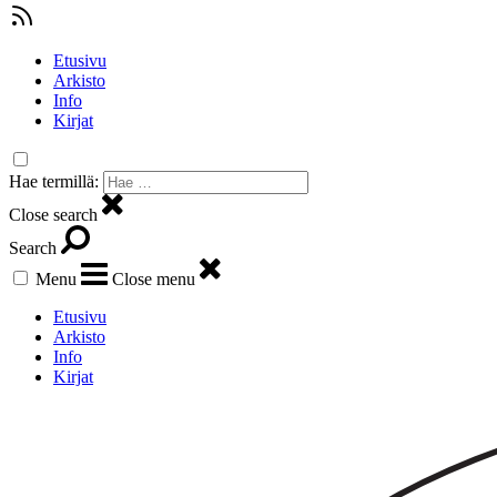
Etusivu
Arkisto
Info
Kirjat
Hae termillä:
Close search
Search
Menu
Close menu
Etusivu
Arkisto
Info
Kirjat