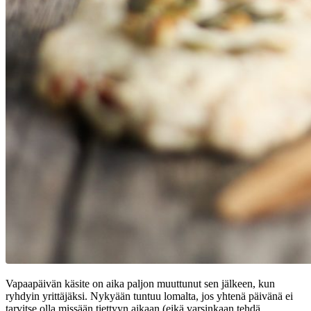
Vapaapäivän käsite on aika paljon muuttunut sen jälkeen, kun
ryhdyin yrittäjäksi. Nykyään tuntuu lomalta, jos yhtenä päivänä ei
tarvitse olla missään tiettyyn aikaan (eikä varsinkaan tehdä