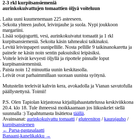
2-3 rkl kurpitsansiemeniä
aurinkokuivattujen tomaattien öljyä voiteluun
Laita uuni kuumenemaan 225 asteeseen.
Sekoita yhteen jauhot, leivinjauhe ja suola. Nypi joukkoon
margariini.
Lisää soijajogurtti, vesi, aurinkokuivatut tomaatit ja 1 rkl
kurpitsansiemeniä. Sekoita käsin tahmeaksi taikinaksi.
Levitä leivinpaperi uunipellille. Nosta pellille 9 taikinanokaretta ja
painele ne käsin noin sentin paksuisiksi leipäsiksi.
Voitele leivät kevyesti öljyllä ja ripottele pinnalle loput
kurpitsansiemenistä.
Paista noin 12 minuuttia uunin keskitasolla.
Leivät ovat parhaimmillaan suoraan uunista syötynä.
Mutustelin teeleivät kahvin kera, avokadolla ja Vianan savutofulla
päällystettynä. Toimii!
P.S. Olen Tapiolan kirjastossa kirjailijahaastattelussa keskiviikkona
20.4. klo 18. Tule ihmeessä moikkaamaan jos liikuskelet siellä
suunnalla :) Tapahtumasta lisätietoa
täällä
.
Avainsanat:
aurinkokuivattu tomaatti
/
gluteeniton
/
kaurajauho
/
kurpitsansiemen
← Parsa-pastasalaatti
Banaani-kanelikakku →