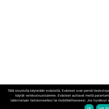
Tällä sivustolla käytetään evästeitä. Evästeet ovat pieniä tiedostoja,
käytät verkkosivustoamme. Evästeet auttavat meitä parantam
tallennetaan tietokoneellesi tai mobiililaitteeseesi. Jos hyväksyt 
Ok
Lue li