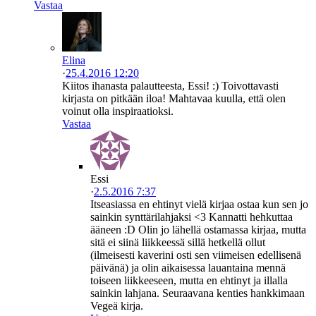
Vastaa
Elina
·
25.4.2016 12:20
Kiitos ihanasta palautteesta, Essi! :) Toivottavasti
kirjasta on pitkään iloa! Mahtavaa kuulla, että olen
voinut olla inspiraatioksi.
Vastaa
Essi
·
2.5.2016 7:37
Itseasiassa en ehtinyt vielä kirjaa ostaa kun sen jo
sainkin synttärilahjaksi <3 Kannatti hehkuttaa
ääneen :D Olin jo lähellä ostamassa kirjaa, mutta
sitä ei siinä liikkeessä sillä hetkellä ollut
(ilmeisesti kaverini osti sen viimeisen edellisenä
päivänä) ja olin aikaisessa lauantaina mennä
toiseen liikkeeseen, mutta en ehtinyt ja illalla
sainkin lahjana. Seuraavana kenties hankkimaan
Vegeä kirja.