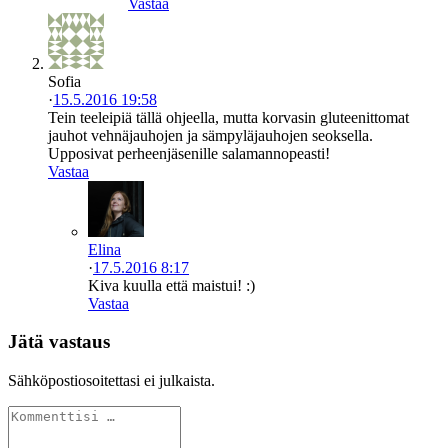
Vastaa
Sofia
·
15.5.2016 19:58
Tein teeleipiä tällä ohjeella, mutta korvasin gluteenittomat
jauhot vehnäjauhojen ja sämpyläjauhojen seoksella.
Upposivat perheenjäsenille salamannopeasti!
Vastaa
Elina
·
17.5.2016 8:17
Kiva kuulla että maistui! :)
Vastaa
Jätä vastaus
Sähköpostiosoitettasi ei julkaista.