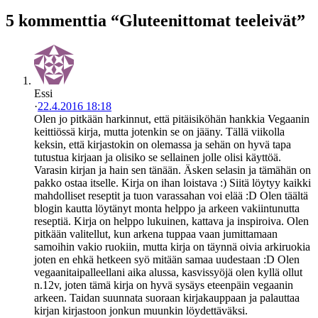
5 kommenttia “Gluteenittomat teeleivät”
Essi
·
22.4.2016 18:18
Olen jo pitkään harkinnut, että pitäisiköhän hankkia Vegaanin
keittiössä kirja, mutta jotenkin se on jääny. Tällä viikolla
keksin, että kirjastokin on olemassa ja sehän on hyvä tapa
tutustua kirjaan ja olisiko se sellainen jolle olisi käyttöä.
Varasin kirjan ja hain sen tänään. Äsken selasin ja tämähän on
pakko ostaa itselle. Kirja on ihan loistava :) Siitä löytyy kaikki
mahdolliset reseptit ja tuon varassahan voi elää :D Olen täältä
blogin kautta löytänyt monta helppo ja arkeen vakiintunutta
reseptiä. Kirja on helppo lukuinen, kattava ja inspiroiva. Olen
pitkään valitellut, kun arkena tuppaa vaan jumittamaan
samoihin vakio ruokiin, mutta kirja on täynnä oivia arkiruokia
joten en ehkä hetkeen syö mitään samaa uudestaan :D Olen
vegaanitaipalleellani aika alussa, kasvissyöjä olen kyllä ollut
n.12v, joten tämä kirja on hyvä sysäys eteenpäin vegaanin
arkeen. Taidan suunnata suoraan kirjakauppaan ja palauttaa
kirjan kirjastoon jonkun muunkin löydettäväksi.