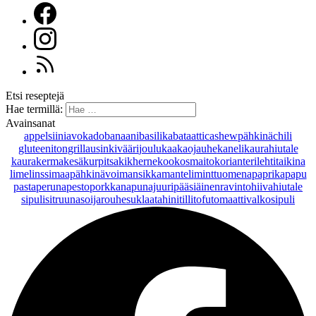
Etsi reseptejä
Hae termillä:
Avainsanat
appelsiini
avokado
banaani
basilika
bataatti
cashewpähkinä
chili
gluteeniton
grillaus
inkivääri
joulu
kaakaojauhe
kaneli
kaurahiutale
kaurakerma
kesäkurpitsa
kikherne
kookosmaito
korianteri
lehtitaikina
lime
linssi
maapähkinävoi
mansikka
manteli
minttu
omena
paprika
papu
pasta
peruna
pesto
porkkana
punajuuri
pääsiäinen
ravintohiivahiutale
sipuli
sitruuna
soijarouhe
suklaa
tahini
tilli
tofu
tomaatti
valkosipuli