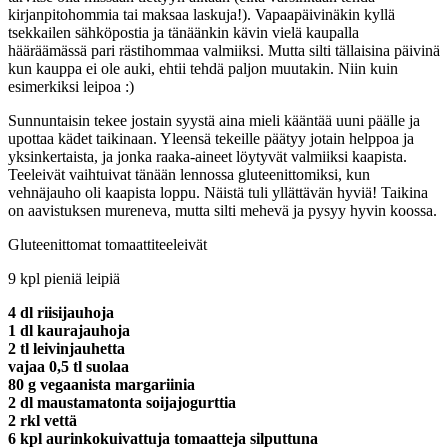
kirjanpitohommia tai maksaa laskuja!). Vapaapäivinäkin kyllä
tsekkailen sähköpostia ja tänäänkin kävin vielä kaupalla
hääräämässä pari rästihommaa valmiiksi. Mutta silti tällaisina päivinä
kun kauppa ei ole auki, ehtii tehdä paljon muutakin. Niin kuin
esimerkiksi leipoa :)
Sunnuntaisin tekee jostain syystä aina mieli kääntää uuni päälle ja
upottaa kädet taikinaan. Yleensä tekeille päätyy jotain helppoa ja
yksinkertaista, ja jonka raaka-aineet löytyvät valmiiksi kaapista.
Teeleivät vaihtuivat tänään lennossa gluteenittomiksi, kun
vehnäjauho oli kaapista loppu. Näistä tuli yllättävän hyviä! Taikina
on aavistuksen mureneva, mutta silti mehevä ja pysyy hyvin koossa.
Gluteenittomat tomaattiteeleivät
9 kpl pieniä leipiä
4 dl riisijauhoja
1 dl kaurajauhoja
2 tl leivinjauhetta
vajaa 0,5 tl suolaa
80 g vegaanista margariinia
2 dl maustamatonta soijajogurttia
2 rkl vettä
6 kpl aurinkokuivattuja tomaatteja silputtuna