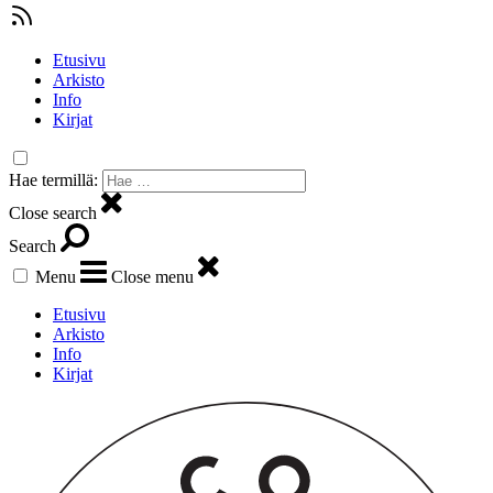
Etusivu
Arkisto
Info
Kirjat
Hae termillä:
Close search
Search
Menu
Close menu
Etusivu
Arkisto
Info
Kirjat