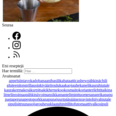
Seuraa
Etsi reseptejä
Hae termillä:
Avainsanat
appelsiini
avokado
banaani
basilika
bataatti
cashewpähkinä
chili
gluteeniton
grillaus
inkivääri
joulu
kaakaojauhe
kaneli
kaurahiutale
kaurakerma
kesäkurpitsa
kikherne
kookosmaito
korianteri
lehtitaikina
lime
linssi
maapähkinävoi
mansikka
manteli
minttu
omena
paprika
papu
pasta
peruna
pesto
porkkana
punajuuri
pääsiäinen
ravintohiivahiutale
sipuli
sitruuna
soijarouhe
suklaa
tahini
tilli
tofu
tomaatti
valkosipuli