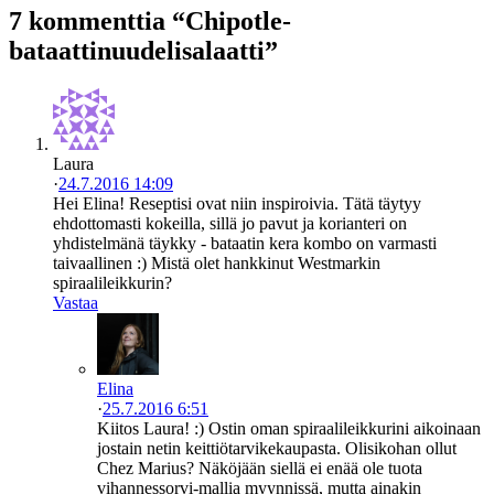
7 kommenttia “Chipotle-
bataattinuudelisalaatti”
Laura
·
24.7.2016 14:09
Hei Elina! Reseptisi ovat niin inspiroivia. Tätä täytyy
ehdottomasti kokeilla, sillä jo pavut ja korianteri on
yhdistelmänä täykky - bataatin kera kombo on varmasti
taivaallinen :) Mistä olet hankkinut Westmarkin
spiraalileikkurin?
Vastaa
Elina
·
25.7.2016 6:51
Kiitos Laura! :) Ostin oman spiraalileikkurini aikoinaan
jostain netin keittiötarvikekaupasta. Olisikohan ollut
Chez Marius? Näköjään siellä ei enää ole tuota
vihannessorvi-mallia myynnissä, mutta ainakin