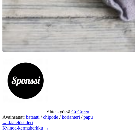
Yhteistyössä
GoGreen
Avainsanat:
bataatti
/
chipotle
/
korianteri
/
papu
← Jäätelösiideri
Kvinoa-kermaherkku →