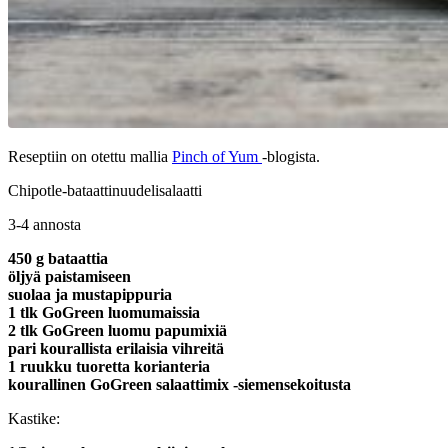
Reseptiin on otettu mallia
Pinch of Yum
-blogista.
Chipotle-bataattinuudelisalaatti
3-4 annosta
450 g bataattia
öljyä paistamiseen
suolaa ja mustapippuria
1 tlk GoGreen luomumaissia
2 tlk GoGreen luomu papumixiä
pari kourallista erilaisia vihreitä
1 ruukku tuoretta korianteria
kourallinen GoGreen salaattimix -siemensekoitusta
Kastike: