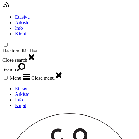
Etusivu
Arkisto
Info
Kirjat
Hae termillä:
Close search
Search
Menu
Close menu
Etusivu
Arkisto
Info
Kirjat