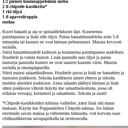
1/2 pienen luomuappelsiinin mehu
2 tl chipotle-kastiketta*
1 rkl öljyä
1 tl agavesiirappia
suolaa
Kuori bataatti ja aja se spiraalileikkurin läpi. Kuumenna
paistinpannu ja lisää sille öljyä. Paista bataattinuudeleita noin 5-8
minuuttia tai kunnes ne ovat hieman pehmenneet. Mausta kevyesti
suolalla.
Siirrä bataattinuudelit kulhoon ja kuumenna paistinpannu uudelleen.
Huuhtele ja valuta maissit. Lisää pannulle taas öljyä ja paista
maisseja pannulla kunnes ne ovat saaneet kauniin värin. Mausta
suolalla ja mustapippurilla.
Siirrä maissi salaattikulhoon. Huuhtele pavut ja lisää ne bataattien ja
maissien joukkoon. Sekoita kastikkeen aineet yhteen ja sekoita
muiden aineiden joukkoon. Anna salaatin jäähtyä hieman ja lisää
sitten joukkoon vihreät (käytin itse salaattisekoitusta, jossa oli
erilaisia versoja), korianteri ja salaattimix. Sekoita ja nauti!
*Chipotle-kastikkeiden tulisuus vaihtelee, joten lisää sitä maun
mukaan. Käytin itse Poppamiehen Chipotle-tahnaa. Jos haluat
enemmän savun makua ja vähemmän tulisuutta, voit korvata osan
chilikastikkeesta savupaprikalla tai nestesavulla.