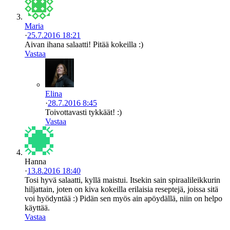
Maria
·
25.7.2016 18:21
Aivan ihana salaatti! Pitää kokeilla :)
Vastaa
Elina
·
28.7.2016 8:45
Toivottavasti tykkäät! :)
Vastaa
Hanna
·
13.8.2016 18:40
Tosi hyvä salaatti, kyllä maistui. Itsekin sain spiraalileikkurin
hiljattain, joten on kiva kokeilla erilaisia reseptejä, joissa sitä
voi hyödyntää :) Pidän sen myös ain apöydällä, niin on helpo
käyttää.
Vastaa