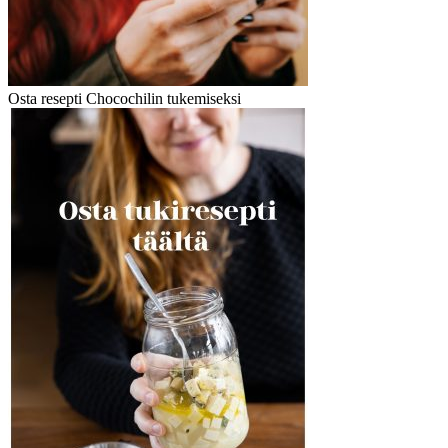
Osta resepti Chocochilin tukemiseksi