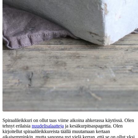
Spiraalileikkuri on ollut taas viime aikoina ahkerassa käytössä. Olen
tehnyt erilaisia
nuudelisalaatteja
ja kesäkurpitsaspagettia. Olen
kirjoitellut spiraalileikkureista täällä muutamaan kertaan
aikaisemminkin, mutta sanonpa nyt vielä kerran, että se on ollut yksi