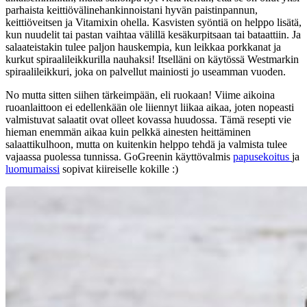
parhaista keittiövälinehankinnoistani hyvän paistinpannun,
keittiöveitsen ja Vitamixin ohella. Kasvisten syöntiä on helppo lisätä,
kun nuudelit tai pastan vaihtaa välillä kesäkurpitsaan tai bataattiin. Ja
salaateistakin tulee paljon hauskempia, kun leikkaa porkkanat ja
kurkut spiraalileikkurilla nauhaksi! Itselläni on käytössä Westmarkin
spiraalileikkuri, joka on palvellut mainiosti jo useamman vuoden.
No mutta sitten siihen tärkeimpään, eli ruokaan! Viime aikoina
ruoanlaittoon ei edellenkään ole liiennyt liikaa aikaa, joten nopeasti
valmistuvat salaatit ovat olleet kovassa huudossa. Tämä resepti vie
hieman enemmän aikaa kuin pelkkä ainesten heittäminen
salaattikulhoon, mutta on kuitenkin helppo tehdä ja valmista tulee
vajaassa puolessa tunnissa. GoGreenin käyttövalmis
papusekoitus
ja
luomumaissi
sopivat kiireiselle kokille :)