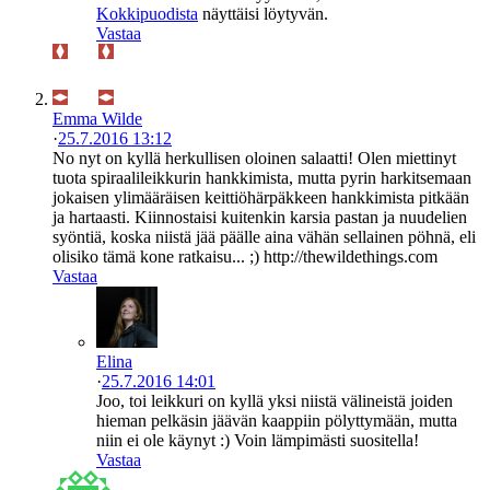
Kokkipuodista
näyttäisi löytyvän.
Vastaa
Emma Wilde
·
25.7.2016 13:12
No nyt on kyllä herkullisen oloinen salaatti! Olen miettinyt
tuota spiraalileikkurin hankkimista, mutta pyrin harkitsemaan
jokaisen ylimääräisen keittiöhärpäkkeen hankkimista pitkään
ja hartaasti. Kiinnostaisi kuitenkin karsia pastan ja nuudelien
syöntiä, koska niistä jää päälle aina vähän sellainen pöhnä, eli
olisiko tämä kone ratkaisu... ;) http://thewildethings.com
Vastaa
Elina
·
25.7.2016 14:01
Joo, toi leikkuri on kyllä yksi niistä välineistä joiden
hieman pelkäsin jäävän kaappiin pölyttymään, mutta
niin ei ole käynyt :) Voin lämpimästi suositella!
Vastaa