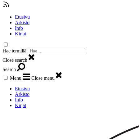
Etusivu
Arkisto
Info
Kirjat
Hae termillä:
Close search
Search
Menu
Close menu
Etusivu
Arkisto
Info
Kirjat