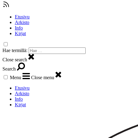
Etusivu
Arkisto
Info
Kirjat
Hae termillä:
Close search
Search
Menu
Close menu
Etusivu
Arkisto
Info
Kirjat