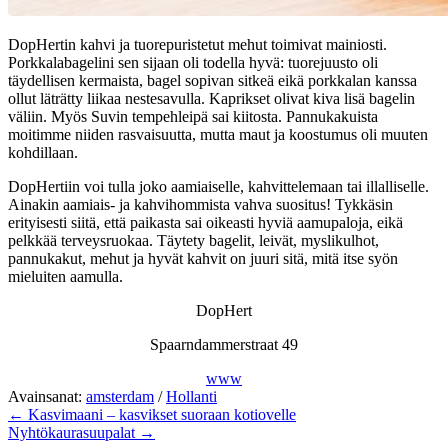
DopHertin kahvi ja tuorepuristetut mehut toimivat mainiosti.
Porkkalabagelini sen sijaan oli todella hyvä: tuorejuusto oli
täydellisen kermaista, bagel sopivan sitkeä eikä porkkalan kanssa
ollut läträtty liikaa nestesavulla. Kaprikset olivat kiva lisä bagelin
väliin. Myös Suvin tempehleipä sai kiitosta. Pannukakuista
moitimme niiden rasvaisuutta, mutta maut ja koostumus oli muuten
kohdillaan.
DopHertiin voi tulla joko aamiaiselle, kahvittelemaan tai illalliselle.
Ainakin aamiais- ja kahvihommista vahva suositus! Tykkäsin
erityisesti siitä, että paikasta sai oikeasti hyviä aamupaloja, eikä
pelkkää terveysruokaa. Täytety bagelit, leivät, myslikulhot,
pannukakut, mehut ja hyvät kahvit on juuri sitä, mitä itse syön
mieluiten aamulla.
DopHert
Spaarndammerstraat 49
www
Avainsanat:
amsterdam
/
Hollanti
← Kasvimaani – kasvikset suoraan kotiovelle
Nyhtökaurasuupalat →