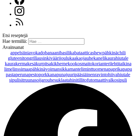
Etsi reseptejä
Hae termillä:
Avainsanat
appelsiini
avokado
banaani
basilika
bataatti
cashewpähkinä
chili
gluteeniton
grillaus
inkivääri
joulu
kaakaojauhe
kaneli
kaurahiutale
kaurakerma
kesäkurpitsa
kikherne
kookosmaito
korianteri
lehtitaikina
lime
linssi
maapähkinävoi
mansikka
manteli
minttu
omena
paprika
papu
pasta
peruna
pesto
porkkana
punajuuri
pääsiäinen
ravintohiivahiutale
sipuli
sitruuna
soijarouhe
suklaa
tahini
tilli
tofu
tomaatti
valkosipuli