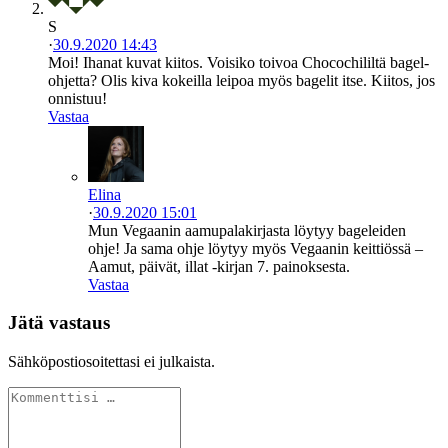
S
·
30.9.2020 14:43
Moi! Ihanat kuvat kiitos. Voisiko toivoa Chocochililtä bagel-
ohjetta? Olis kiva kokeilla leipoa myös bagelit itse. Kiitos, jos
onnistuu!
Vastaa
Elina
·
30.9.2020 15:01
Mun Vegaanin aamupalakirjasta löytyy bageleiden
ohje! Ja sama ohje löytyy myös Vegaanin keittiössä –
Aamut, päivät, illat -kirjan 7. painoksesta.
Vastaa
Jätä vastaus
Sähköpostiosoitettasi ei julkaista.