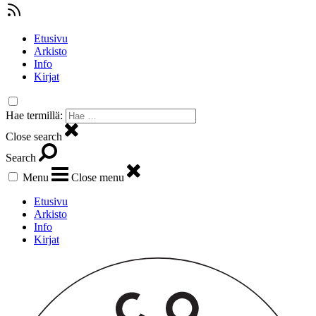
Etusivu
Arkisto
Info
Kirjat
Hae termillä:
Close search
Search
Menu
Close menu
Etusivu
Arkisto
Info
Kirjat