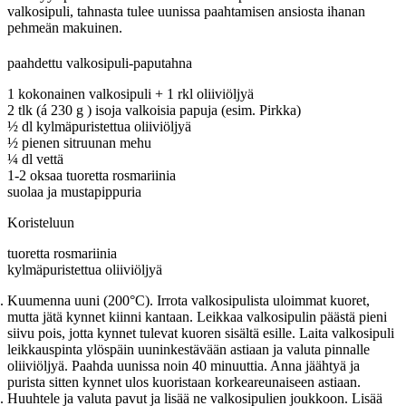
valkosipuli, tahnasta tulee uunissa paahtamisen ansiosta ihanan
pehmeän makuinen.
paahdettu valkosipuli-paputahna
1 kokonainen valkosipuli + 1 rkl oliiviöljyä
2 tlk (á 230 g ) isoja valkoisia papuja (esim. Pirkka)
½ dl kylmäpuristettua oliiviöljyä
½ pienen sitruunan mehu
¼ dl vettä
1-2 oksaa tuoretta rosmariinia
suolaa ja mustapippuria
Koristeluun
tuoretta rosmariinia
kylmäpuristettua oliiviöljyä
Kuumenna uuni (200°C). Irrota valkosipulista uloimmat kuoret,
mutta jätä kynnet kiinni kantaan. Leikkaa valkosipulin päästä pieni
siivu pois, jotta kynnet tulevat kuoren sisältä esille. Laita valkosipuli
leikkauspinta ylöspäin uuninkestävään astiaan ja valuta pinnalle
oliiviöljyä. Paahda uunissa noin 40 minuuttia. Anna jäähtyä ja
purista sitten kynnet ulos kuoristaan korkeareunaiseen astiaan.
Huuhtele ja valuta pavut ja lisää ne valkosipulien joukkoon. Lisää