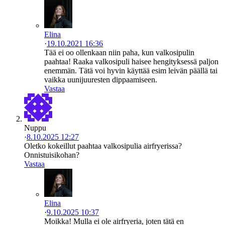
Elina
·
19.10.2021 16:36
Tää ei oo ollenkaan niin paha, kun valkosipulin
paahtaa! Raaka valkosipuli haisee hengityksessä paljon
enemmän. Tätä voi hyvin käyttää esim leivän päällä tai
vaikka uunijuuresten dippaamiseen.
Vastaa
Nuppu
·
8.10.2025 12:27
Oletko kokeillut paahtaa valkosipulia airfryerissa?
Onnistuisikohan?
Vastaa
Elina
·
9.10.2025 10:37
Moikka! Mulla ei ole airfryeria, joten tätä en