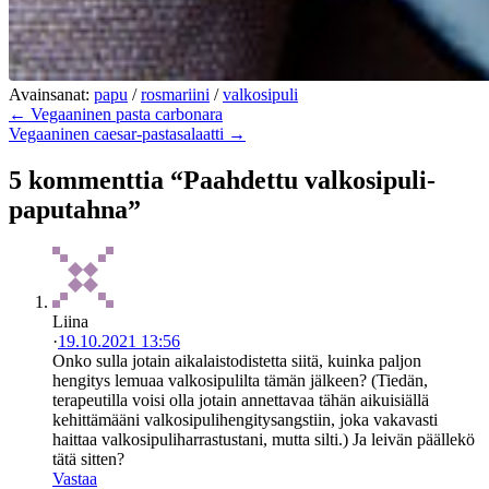
Avainsanat:
papu
/
rosmariini
/
valkosipuli
← Vegaaninen pasta carbonara
Vegaaninen caesar-pastasalaatti →
5 kommenttia “Paahdettu valkosipuli-
paputahna”
Liina
·
19.10.2021 13:56
Onko sulla jotain aikalaistodistetta siitä, kuinka paljon
hengitys lemuaa valkosipulilta tämän jälkeen? (Tiedän,
terapeutilla voisi olla jotain annettavaa tähän aikuisiällä
kehittämääni valkosipulihengitysangstiin, joka vakavasti
haittaa valkosipuliharrastustani, mutta silti.) Ja leivän päällekö
tätä sitten?
Vastaa