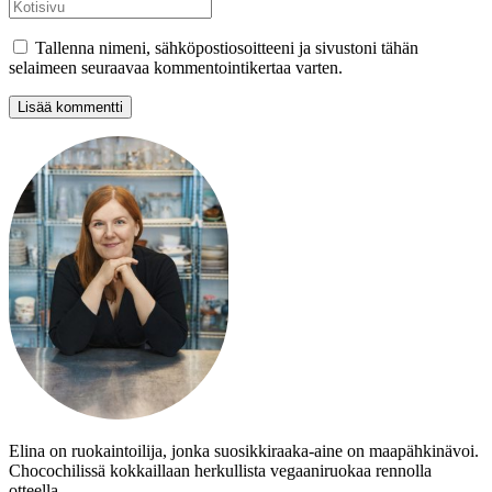
Tallenna nimeni, sähköpostiosoitteeni ja sivustoni tähän
selaimeen seuraavaa kommentointikertaa varten.
Elina on ruokaintoilija, jonka suosikkiraaka-aine on maapähkinävoi.
Chocochilissä kokkaillaan herkullista vegaaniruokaa rennolla
otteella.