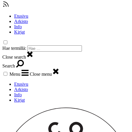
Etusivu
Arkisto
Info
Kirjat
Hae termillä:
Close search
Search
Menu
Close menu
Etusivu
Arkisto
Info
Kirjat