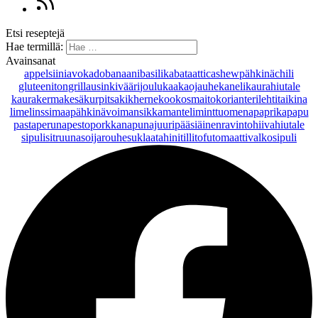
Etsi reseptejä
Hae termillä:
Avainsanat
appelsiini
avokado
banaani
basilika
bataatti
cashewpähkinä
chili
gluteeniton
grillaus
inkivääri
joulu
kaakaojauhe
kaneli
kaurahiutale
kaurakerma
kesäkurpitsa
kikherne
kookosmaito
korianteri
lehtitaikina
lime
linssi
maapähkinävoi
mansikka
manteli
minttu
omena
paprika
papu
pasta
peruna
pesto
porkkana
punajuuri
pääsiäinen
ravintohiivahiutale
sipuli
sitruuna
soijarouhe
suklaa
tahini
tilli
tofu
tomaatti
valkosipuli