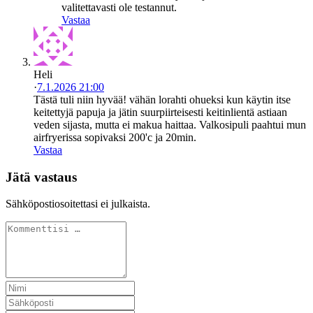
valitettavasti ole testannut.
Vastaa
Heli
·
7.1.2026 21:00
Tästä tuli niin hyvää! vähän lorahti ohueksi kun käytin itse
keitettyjä papuja ja jätin suurpiirteisesti keitinlientä astiaan
veden sijasta, mutta ei makua haittaa. Valkosipuli paahtui mun
airfryerissa sopivaksi 200'c ja 20min.
Vastaa
Jätä vastaus
Sähköpostiosoitettasi ei julkaista.