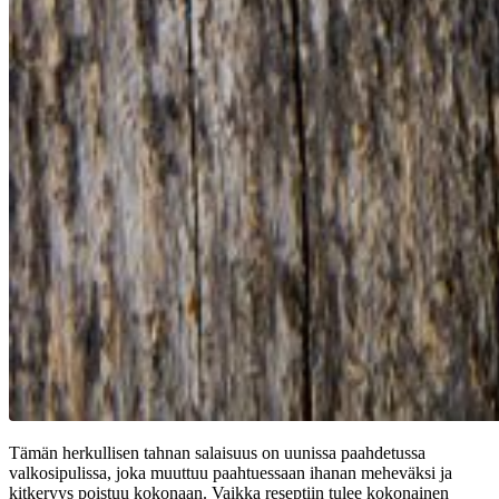
Tämän herkullisen tahnan salaisuus on uunissa paahdetussa
valkosipulissa, joka muuttuu paahtuessaan ihanan meheväksi ja
kitkeryys poistuu kokonaan. Vaikka reseptiin tulee kokonainen